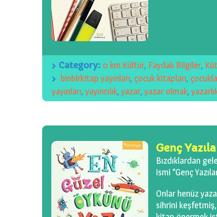
Category:
0 km.Kültür
,
Faydalı Bilgiler
,
Kü
binbirkitap yayınları
,
çocuk kitapları
,
çocukla
yayınları
,
yayıncılık
,
yazar
,
yazar olmak
,
yazarlı
Genç Yazıl
Bızdıklardan gelen
ismi “Genç Yazılar
Onlar henüz yazar
sihrini keşfetmi
kitap önermek is