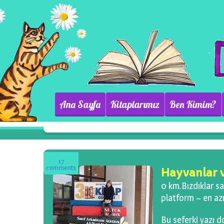
Ana Sayfa
Kitaplarımız
Ben Kimim?
17
comments
Hayvanlar v
0 km.Bızdıklar sa
platform – en azı
Bu seferki yazı 