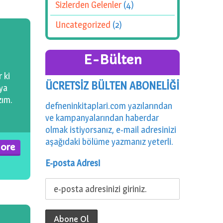
Sizlerden Gelenler
(4)
Uncategorized
(2)
E-Bülten
 ki
ÜCRETSİZ BÜLTEN ABONELİĞİ
aya
zım.
defneninkitaplari.com yazılarından
ve kampanyalarından haberdar
olmak istiyorsanız, e-mail adresinizi
aşağıdaki bölüme yazmanız yeterli.
ore
E-posta Adresi