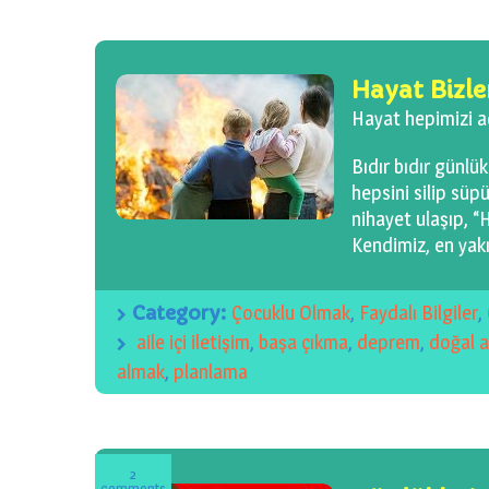
Hayat Bizle
Hayat hepimizi a
Bıdır bıdır günlük
hepsini silip süp
nihayet ulaşıp, “
Kendimiz, en yakın
Category:
Çocuklu Olmak
,
Faydalı Bilgiler
,
aile içi iletişim
,
başa çıkma
,
deprem
,
doğal a
almak
,
planlama
2
comments