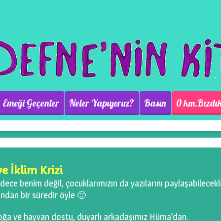
Emeği Geçenler
Neler Yapıyoruz?
Basın
0 km.Bızdık
e İklim Krizi
dece benim değil, çocuklarımızın da yazılarını paylaşabilecekle
ndan bir süredir öyle 🙂
doğa ve hayvan dostu, duyarlı arkadaşımız Hüma’dan.