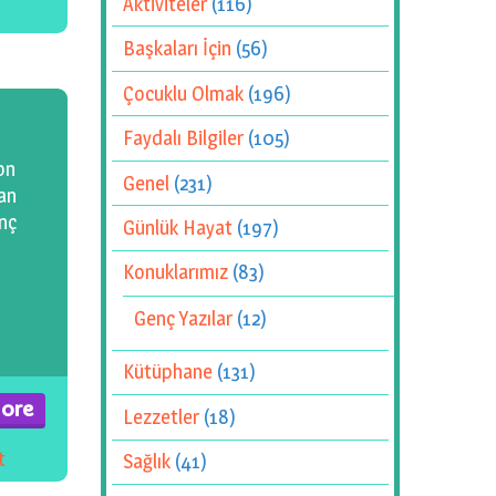
Aktiviteler
(116)
Başkaları İçin
(56)
Çocuklu Olmak
(196)
Faydalı Bilgiler
(105)
on
Genel
(231)
lan
enç
Günlük Hayat
(197)
Konuklarımız
(83)
Genç Yazılar
(12)
Kütüphane
(131)
ore
Lezzetler
(18)
t
Sağlık
(41)