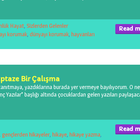
nlük Hayat
,
Sizlerden Gelenler
Read m
ayı korumak
,
dünyayı korumak
,
hayvanları
ptaze Bir Çalışma
ı tanıtmaya, yazdıklarına burada yer vermeye bayılıyorum. O n
nç Yazılar” başlığı altında çocuklardan gelen yazıları paylaşa
Read m
,
gençlerden hikayeler
,
hikaye
,
hikaye yazma
,