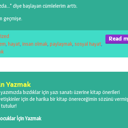
da…” diye başlayan cümlelerim arttı.
m geçmişe.
ized
Read m
lem
,
hayat
,
insan olmak
,
paylaşmak
,
sosyal hayat
,
ık
çin Yazmak
 yazımızda bızdıklar için yazı sanatı üzerine kitap önerileri
etişkinler için de harika bir kitap önereceğimin sözünü vermi
 tutulur!
ocuklar İçin Yazmak