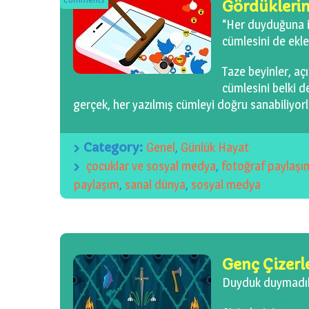
Gördükleri
“Her duyduğuna i
cümlesini de ekle
Taze beyinler, açı
cümlesini belki d
gerçek, her yazılmış cümleyi doğru sanabiliyorl
Category:
Genel
,
Günlük Hayat
çocuklar ve sosyal medya
,
fotoğraf paylaşı
paylaşım
,
sanal dünya
,
sosyal medya
Genç Çizerl
Duyduk duymadı