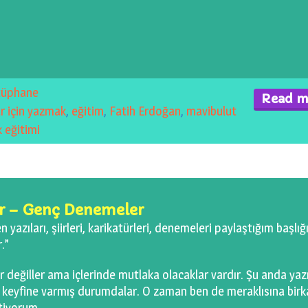
tüphane
Read m
r için yazmak
,
eğitim
,
Fatih Erdoğan
,
mavibulut
k eğitimi
ar – Genç Denemeler
 yazıları, şiirleri, karikatürleri, denemeleri paylaştığım başlığ
.”
 değiller ama içlerinde mutlaka olacaklar vardır. Şu anda yaz
ş, keyfine varmış durumdalar. O zaman ben de meraklısına birk
tiyorum.