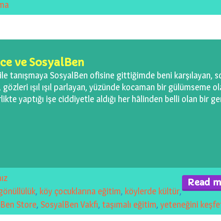
zma
Ece ve SosyalBen
i ile tanışmaya SosyalBen ofisine gittiğimde beni karşılayan, s
 gözleri ışıl ışıl parlayan, yüzünde kocaman bir gülümseme o
ikte yaptığı işe ciddiyetle aldığı her hâlinden belli olan bir g
ız
Read m
gönüllülük
,
köy çocuklarına eğitim
,
köylerde kültür
,
lBen Store
,
SosyalBen Vakfı
,
taşımalı eğitim
,
yeteneğini keşfe