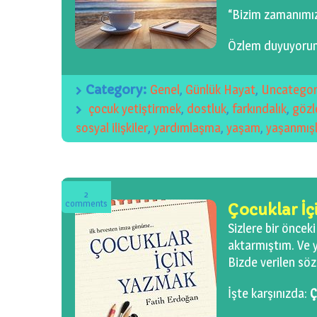
“Bizim zamanımız
Özlem duyuyoru
Category:
Genel
,
Günlük Hayat
,
Uncategor
çocuk yetiştirmek
,
dostluk
,
farkındalık
,
göz
sosyal ilişkiler
,
yardımlaşma
,
yaşam
,
yaşanmışl
2
comments
Çocuklar İ
Sizlere bir önceki
aktarmıştım. Ve y
Bizde verilen söz
İşte karşınızda:
Ç