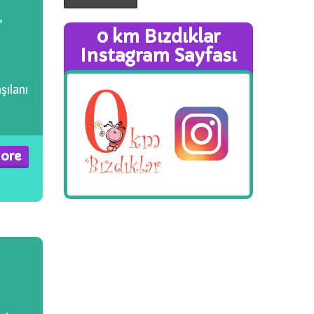
”
0 km Bızdıklar
Instagram Sayfası
şılanı
ore