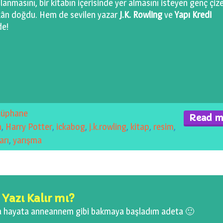
lanmasını, bir kitabın içerisinde yer almasını isteyen genç çize
imkân doğdu. Hem de sevilen yazar
J.K. Rowling
ve
Yapı Kredi
de!
tüphane
Read m
n
,
Harry Potter
,
ickabog
,
j.k.rowling
,
kitap
,
resim
,
arı
,
yarışma
 Yazı Kalır mı?
la hayata anneannem gibi bakmaya başladım adeta 🙂