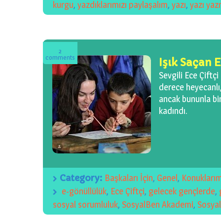
kurgu
,
yazdıklarımızı paylaşalım
,
yazı
,
yazı ya
2
comments
Işık Saçan 
Sevgili Ece Çiftç
derece heyecanlı,
ancak bununla birl
kadındı.
Category:
Başkaları İçin
,
Genel
,
Konuklarım
e-gönüllülük
,
Ece Çiftçi
,
gelecek gençlerde
,
sosyal sorumluluk
,
SosyalBen Akademi
,
Sosya