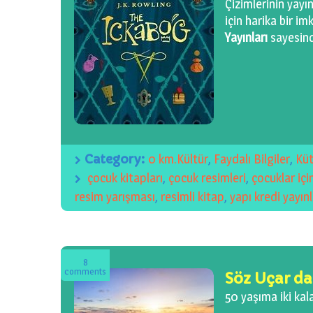
Çizimlerinin yayın
için harika bir 
Yayınları
sayesin
Category:
0 km.Kültür
,
Faydalı Bilgiler
,
Kü
çocuk kitapları
,
çocuk resimleri
,
çocuklar içi
resim yarışması
,
resimli kitap
,
yapı kredi yayınl
8
comments
Söz Uçar da
50 yaşıma iki ka