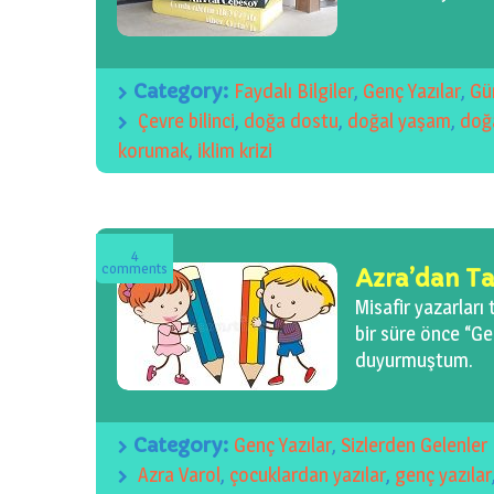
Category:
Faydalı Bilgiler
,
Genç Yazılar
,
Gü
Çevre bilinci
,
doğa dostu
,
doğal yaşam
,
doğ
korumak
,
iklim krizi
4
comments
Azra’dan Ta
Misafir yazarlar
bir süre önce “Ge
duyurmuştum.
Category:
Genç Yazılar
,
Sizlerden Gelenler
Azra Varol
,
çocuklardan yazılar
,
genç yazılar