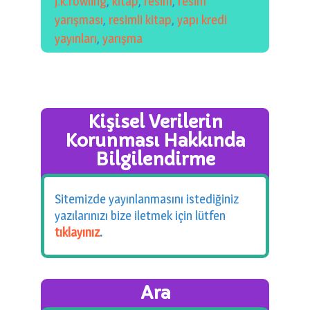
j.k.rowling
,
kitap
,
resim
,
resim
yarışması
,
resimli kitap
,
yapı kredi
yayınları
,
yarışma
Kişisel Verilerin
Korunması Hakkında
Bilgilendirme
Sitemizde yayınlanmasını istediğiniz
yazılarınızı bize iletmek için lütfen
tıklayınız
.
Ara