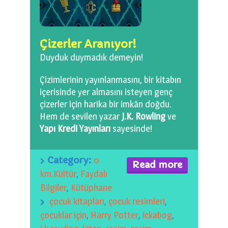
0 km.Bızdıklar Yazılarım
Filmlerimiz
Çizerler Aranıyor!
Hadi Bize Yazın
Duyduk duymadık demeyin!
Çizimlerinin yayınlanmasını, bir kitabın
içerisinde yer almasını isteyen genç
çizerler için harika bir imkân doğdu.
Hem de sevilen yazar
J.K. Rowling
ve
Yapı Kredi Yayınları
sayesinde!
Category:
0
Read more
km.Kültür
,
Faydalı
Bilgiler
,
Kütüphane
çocuk kitapları
,
çocuk resimleri
,
çocuklar için
,
Harry Potter
,
ickabog
,