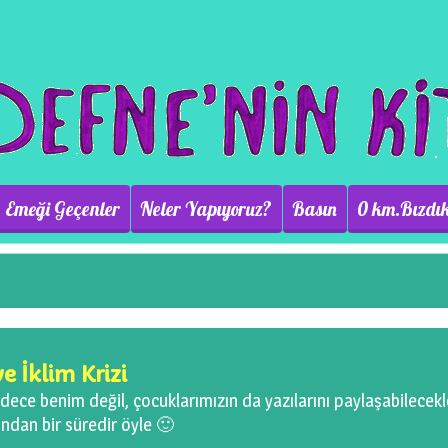
Emeği Geçenler
Neler Yapıyoruz?
Basın
0 km.Bızdık
e İklim Krizi
dece benim değil, çocuklarımızın da yazılarını paylaşabilecekle
ndan bir süredir öyle 🙂