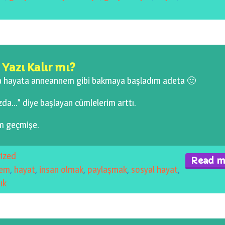
 Yazı Kalır mı?
la hayata anneannem gibi bakmaya başladım adeta 🙂
da…” diye başlayan cümlelerim arttı.
m geçmişe.
ized
Read m
lem
,
hayat
,
insan olmak
,
paylaşmak
,
sosyal hayat
,
ık