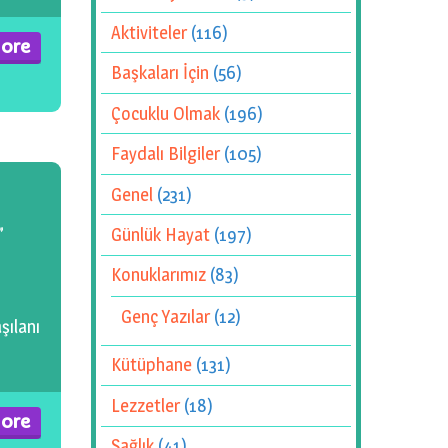
Aktiviteler
(116)
ore
Başkaları İçin
(56)
Çocuklu Olmak
(196)
Faydalı Bilgiler
(105)
Genel
(231)
”
Günlük Hayat
(197)
Konuklarımız
(83)
Genç Yazılar
(12)
şılanı
Kütüphane
(131)
Lezzetler
(18)
ore
Sağlık
(41)