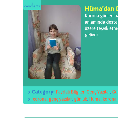
5
comments
Hüma’dan D
Korona günleri b
anlamında destek 
üzere teşvik etme
geliyor.
Category:
Faydalı Bilgiler
,
Genç Yazılar
,
Gü
corona
,
genç yazılar
,
günlük
,
Hüma
,
korona