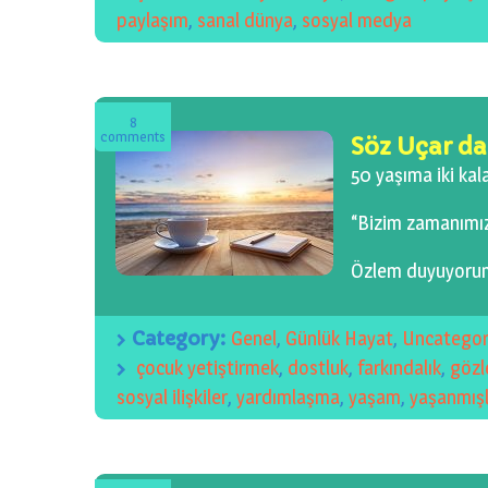
paylaşım
,
sanal dünya
,
sosyal medya
8
comments
Söz Uçar da
50 yaşıma iki ka
“Bizim zamanımız
Özlem duyuyoru
Category:
Genel
,
Günlük Hayat
,
Uncategor
çocuk yetiştirmek
,
dostluk
,
farkındalık
,
göz
sosyal ilişkiler
,
yardımlaşma
,
yaşam
,
yaşanmışl