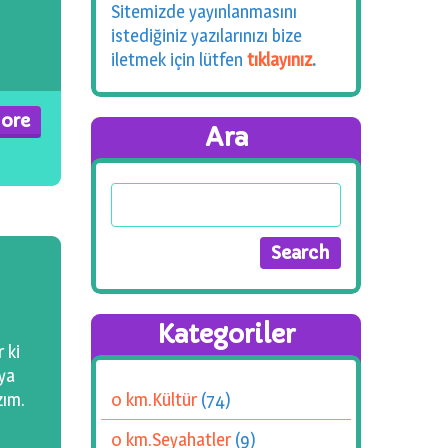
Sitemizde yayınlanmasını
istediğiniz yazılarınızı bize
iletmek için lütfen
tıklayınız
.
ore
Ara
Kategoriler
 ki
aya
zım.
0 km.Kültür
(74)
0 km.Seyahatler
(9)