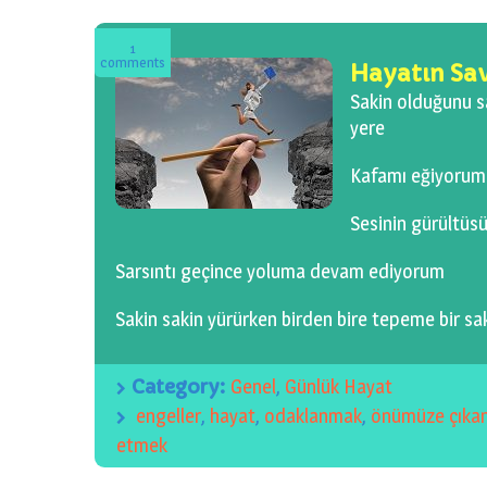
1
comments
Hayatın Sav
Sakin olduğunu s
yere
Kafamı eğiyorum
Sesinin gürültüsü
Sarsıntı geçince yoluma devam ediyorum
Sakin sakin yürürken birden bire tepeme bir sa
Category:
Genel
,
Günlük Hayat
engeller
,
hayat
,
odaklanmak
,
önümüze çıkan
etmek