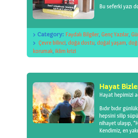
Bu seferki yazı 
Category:
Faydalı Bilgiler
,
Genç Yazılar
,
Gü
Çevre bilinci
,
doğa dostu
,
doğal yaşam
,
doğ
korumak
,
iklim krizi
Hayat Bizle
Hayat hepimizi a
Bıdır bıdır günlük
hepsini silip süp
nihayet ulaşıp, “
Kendimiz, en yakın