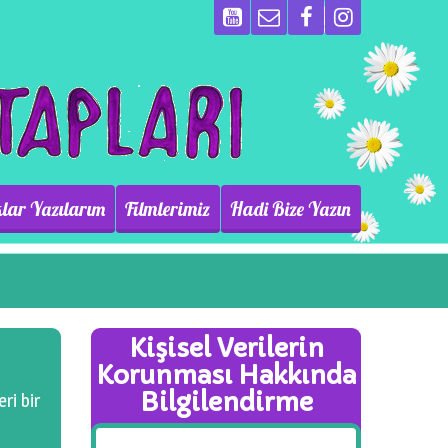
lar Yazılarım
Filmlerimiz
Hadi Bize Yazın
Kişisel Verilerin
Korunması Hakkında
Bilgilendirme
ri bir