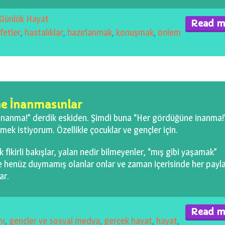
Günlük Hayat
Read m
fetler
,
hastalıklar
,
hazırlanmak
,
konuşmak
,
önlem
ne İnanmasınlar
nanma!” derdik eskiden. Şimdi buna “Her gördüğüne inanma!
mek istiyorum. Özellikle çocuklar ve gençler için.
k fikirli bakışlar, yalan nedir bilmeyenler, “mış gibi yaşamak”
e henüz duymamış olanlar onlar ve zaman içerisinde her payla
ar.
Read m
mı
,
gençler ve sosyal medya
,
gerçek hayat
,
hayat
,