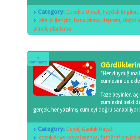
Category:
Çocuklu Olmak
,
Faydalı Bilgiler
,
aile içi iletişim
,
başa çıkma
,
deprem
,
doğal a
almak
,
planlama
2
comments
Gördükleri
“Her duyduğuna i
cümlesini de ekle
Taze beyinler, açı
cümlesini belki d
gerçek, her yazılmış cümleyi doğru sanabiliyorl
Category:
Genel
,
Günlük Hayat
çocuklar ve sosyal medya
,
fotoğraf paylaşı