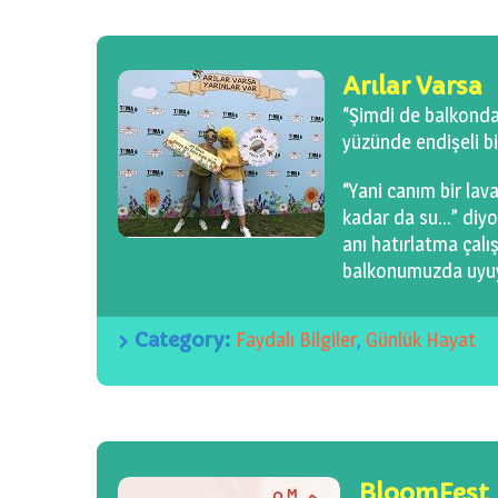
Arılar Varsa
“Şimdi de balkonda
yüzünde endişeli bi
“Yani canım bir lava
kadar da su…” diy
anı hatırlatma çal
balkonumuzda uyuyo
Category:
Faydalı Bilgiler
,
Günlük Hayat
BloomFest