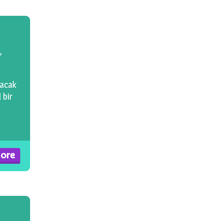
,
yacak
 bir
ore