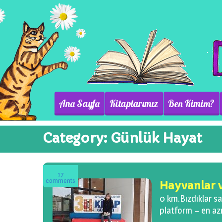
Ana Sayfa
Kitaplarımız
Ben Kimim?
Category:
Günlük Hayat
17
comments
Hayvanlar v
0 km.Bızdıklar sa
platform – en azı