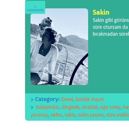
1
comments
Sakin
Sakin gibi görün
süre otursam da 
bırakmadan sürekli
Category:
Genel
,
Günlük Hayat
buluşmalar
,
dinginlik
,
dostluk
,
ege soley
,
ha
yücesoy
,
nefes
,
sakin
,
sakin yaşam
,
slow publi