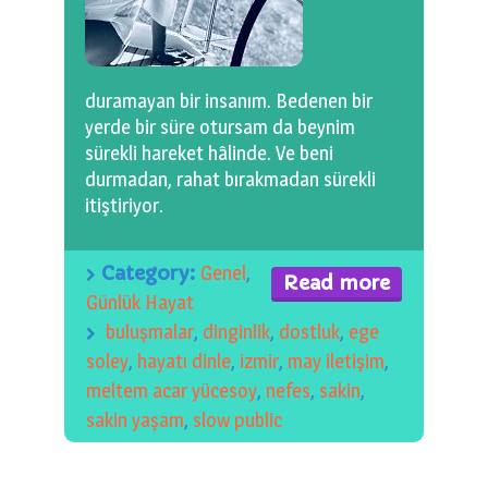
0 km.Bızdıklar Yazılarım
Filmlerimiz
duramayan bir insanım. Bedenen bir
Hadi Bize Yazın
yerde bir süre otursam da beynim
sürekli hareket hâlinde. Ve beni
durmadan, rahat bırakmadan sürekli
itiştiriyor.
Category:
Genel
,
Read more
Günlük Hayat
buluşmalar
,
dinginlik
,
dostluk
,
ege
soley
,
hayatı dinle
,
izmir
,
may iletişim
,
meltem acar yücesoy
,
nefes
,
sakin
,
sakin yaşam
,
slow public