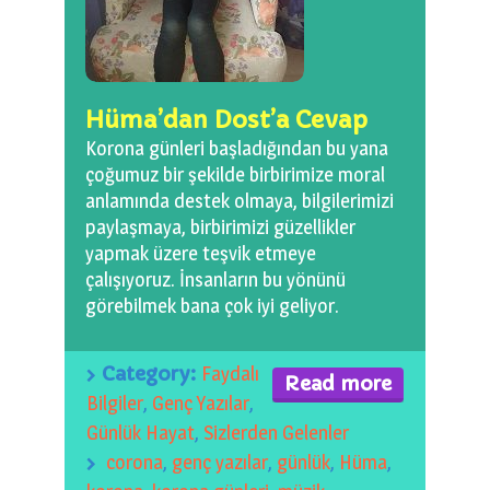
0 km.Bızdıklar Yazılarım
Filmlerimiz
Hüma’dan Dost’a Cevap
Hadi Bize Yazın
Korona günleri başladığından bu yana
çoğumuz bir şekilde birbirimize moral
anlamında destek olmaya, bilgilerimizi
paylaşmaya, birbirimizi güzellikler
yapmak üzere teşvik etmeye
çalışıyoruz. İnsanların bu yönünü
görebilmek bana çok iyi geliyor.
Category:
Faydalı
Read more
Bilgiler
,
Genç Yazılar
,
Günlük Hayat
,
Sizlerden Gelenler
corona
,
genç yazılar
,
günlük
,
Hüma
,