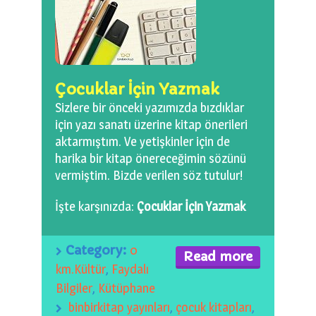
0 km.Bızdıklar Yazılarım
Filmlerimiz
Hadi Bize Yazın
Çocuklar İçin Yazmak
Sizlere bir önceki yazımızda bızdıklar
için yazı sanatı üzerine kitap önerileri
aktarmıştım. Ve yetişkinler için de
harika bir kitap önereceğimin sözünü
vermiştim. Bizde verilen söz tutulur!
İşte karşınızda:
Çocuklar İçin Yazmak
Category:
0
Read more
km.Kültür
,
Faydalı
Bilgiler
,
Kütüphane
binbirkitap yayınları
,
çocuk kitapları
,