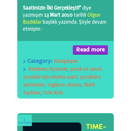
0 km.Bızdıklar Yazılarım
Saatimizin İlki Gerçekleşti!”
diye
yazmışım
13 Mart 2010
tarihli
Olgun
Filmlerimiz
Bızdıklar
başlıklı yazımda. Şöyle devam
etmişim :
Hadi Bize Yazın
Read more
Category:
Kütüphane
Bambino Oyuncak
,
çocuk ve sanat
,
çocuklar için okuma saati
,
çocuklara
aktiviteler
,
İngilizce okuma
,
Sihirli
Sayfalar
,
Tırtıl Kids
6
comments
TIME-