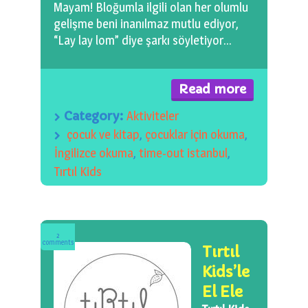
Mayam! Bloğumla ilgili olan her olumlu
gelişme beni inanılmaz mutlu ediyor,
“Lay lay lom” diye şarkı söyletiyor…
Read more
Category:
Aktiviteler
çocuk ve kitap
,
çocuklar için okuma
,
İngilizce okuma
,
time-out istanbul
,
Tırtıl Kids
2
comments
Tırtıl
Kids’le
El Ele