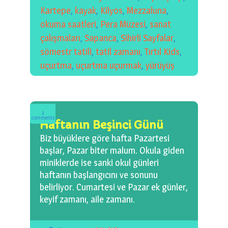
Kartepe
,
kayak
,
Kilyos
,
Mezzaluna
,
okuma saatleri
,
Pera Müzesi
,
sanat
çalışmaları
,
Sapanca
,
Sihirli Sayfalar
,
sömestr tatili
,
tatil zamanı
,
Tırtıl Kids
,
uçurtma
,
uçurtma uçurmak
,
yürüyüş
2
comments
Haftanın Beşinci Günü
Biz büyüklere göre hafta Pazartesi
başlar, Pazar biter malum. Okula giden
miniklerde ise sanki okul günleri
haftanın başlangıcını ve sonunu
belirliyor. Cumartesi ve Pazar ek günler,
keyif zamanı, aile zamanı.