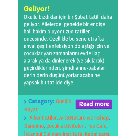
0 km.Bızdıklar Yazılarım
Geliyor!
Okullu bızdıklar için bir Şubat tatili daha
Filmlerimiz
geliyor. Ailelerde genelde bir endişe
hali hakim oluyor uzun tatiller
Hadi Bize Yazın
öncesinde. Özellikle bu sene etrafta
envai çeşit enfeksiyon dolaştığı için ve
çocuklar yarı zamanlarını evde ilaç
alarak ya da dinlenerek (ve sıkılarak)
geçirdiklerinden, şimdi anne-babalar
derin derin düşünüyorlar acaba ne
yapsak bu tatilde diye…
Category:
Günlük
Read more
Hayat
Alkent Etiler
,
Art&Nature workshop
,
Bambino
,
çocuk aktiviteleri
,
Fes Cafe
,
İstanbul Culinary Institute
,
Kapalıçarşı
,