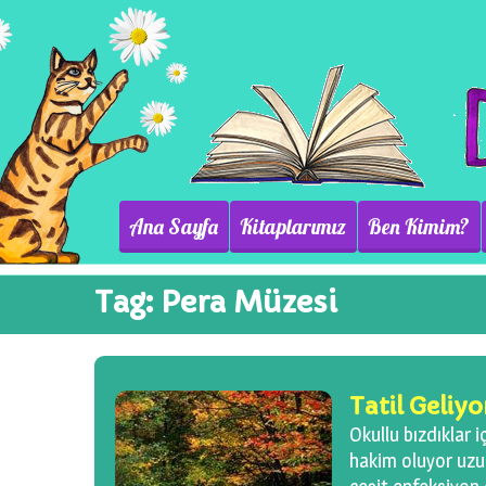
Ana Sayfa
Kitaplarımız
Ben Kimim?
Tag:
Pera Müzesi
Tatil Geliyo
Okullu bızdıklar i
hakim oluyor uzun