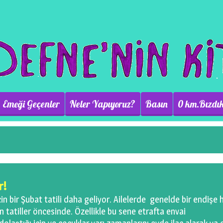
Emeği Geçenler
Neler Yapıyoruz?
Basın
0 km.Bızdık
r!
çin bir Şubat tatili daha geliyor. Ailelerde genelde bir endişe h
 tatiller öncesinde. Özellikle bu sene etrafta envai