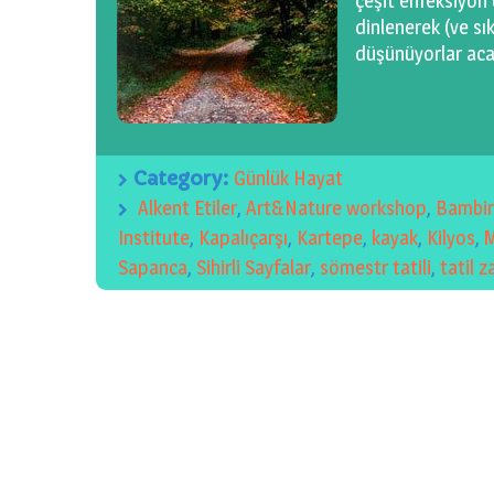
çeşit enfeksiyon 
dinlenerek (ve sı
düşünüyorlar aca
Category:
Günlük Hayat
Alkent Etiler
,
Art&Nature workshop
,
Bambi
Institute
,
Kapalıçarşı
,
Kartepe
,
kayak
,
Kilyos
,
M
Sapanca
,
Sihirli Sayfalar
,
sömestr tatili
,
tatil 