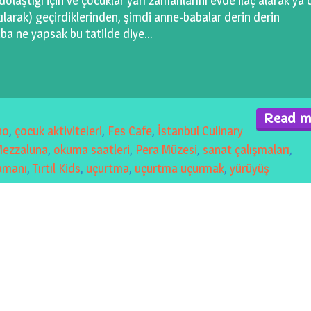
dolaştığı için ve çocuklar yarı zamanlarını evde ilaç alarak ya 
kılarak) geçirdiklerinden, şimdi anne-babalar derin derin
ba ne yapsak bu tatilde diye…
Read m
no
,
çocuk aktiviteleri
,
Fes Cafe
,
İstanbul Culinary
ezzaluna
,
okuma saatleri
,
Pera Müzesi
,
sanat çalışmaları
,
zamanı
,
Tırtıl Kids
,
uçurtma
,
uçurtma uçurmak
,
yürüyüş