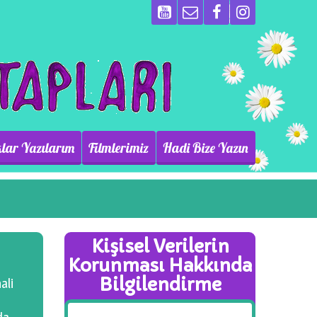
lar Yazılarım
Filmlerimiz
Hadi Bize Yazın
Kişisel Verilerin
Korunması Hakkında
Bilgilendirme
ali