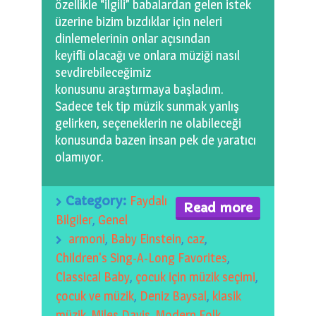
özellikle “ilgili” babalardan gelen istek
0 km.Bızdıklar Yazılarım
üzerine bizim bızdıklar için neleri
dinlemelerinin onlar açısından
Filmlerimiz
keyifli olacağı ve onlara müziği nasıl
sevdirebileceğimiz
Hadi Bize Yazın
konusunu araştırmaya başladım.
Sadece tek tip müzik sunmak yanlış
gelirken, seçeneklerin ne olabileceği
konusunda bazen insan pek de yaratıcı
olamıyor.
Category:
Faydalı
Read more
Bilgiler
,
Genel
armoni
,
Baby Einstein
,
caz
,
Children's Sing-A-Long Favorites
,
Classical Baby
,
çocuk için müzik seçimi
,
çocuk ve müzik
,
Deniz Baysal
,
klasik
müzik
,
Miles Davis
,
Modern Folk