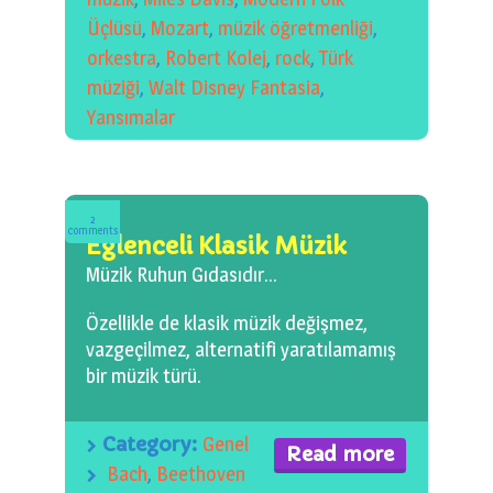
Üçlüsü
,
Mozart
,
müzik öğretmenliği
,
orkestra
,
Robert Kolej
,
rock
,
Türk
müziği
,
Walt Disney Fantasia
,
Yansımalar
2
comments
Eğlenceli Klasik Müzik
Müzik Ruhun Gıdasıdır…
Özellikle de klasik müzik değişmez,
vazgeçilmez, alternatifi yaratılamamış
bir müzik türü.
Category:
Genel
Read more
Bach
,
Beethoven