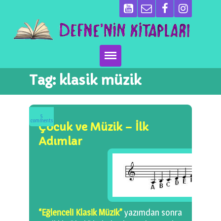
Tag:
klasik müzik
Ana Sayfa
Kitaplarımız
5
comments
Çocuk ve Müzik – İlk
Ben Kimim?
Adımlar
Emeği Geçenler
Neler Yapıyoruz?
Basın
“Eğlenceli Klasik Müzik”
yazımdan sonra