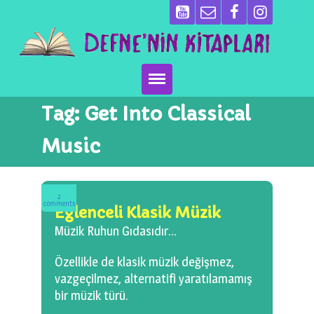
Tag:
Get Into Classical
Ana Sayfa
Music
Kitaplarımız
Ben Kimim?
2
comments
Eğlenceli Klasik Müzik
Emeği Geçenler
Müzik Ruhun Gıdasıdır…
Neler Yapıyoruz?
Özellikle de klasik müzik değişmez,
vazgeçilmez, alternatifi yaratılamamış
Basın
bir müzik türü.