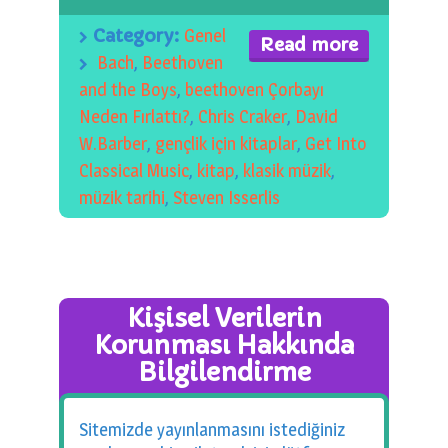
0 km.Bızdıklar Yazılarım
Category:
Genel
Read more
Filmlerimiz
Bach
,
Beethoven
and the Boys
,
beethoven Çorbayı
Hadi Bize Yazın
Neden Fırlattı?
,
Chris Craker
,
David
W.Barber
,
gençlik için kitaplar
,
Get Into
Classical Music
,
kitap
,
klasik müzik
,
müzik tarihi
,
Steven Isserlis
Kişisel Verilerin
Korunması Hakkında
Bilgilendirme
Sitemizde yayınlanmasını istediğiniz