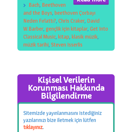
0 km.Bızdıklar Yazılarım
Bach
,
Beethoven
and the Boys
,
beethoven Çorbayı
Filmlerimiz
Neden Fırlattı?
,
Chris Craker
,
David
W.Barber
,
gençlik için kitaplar
,
Get Into
Hadi Bize Yazın
Classical Music
,
kitap
,
klasik müzik
,
müzik tarihi
,
Steven Isserlis
Kişisel Verilerin
Korunması Hakkında
Bilgilendirme
Sitemizde yayınlanmasını istediğiniz
yazılarınızı bize iletmek için lütfen
tıklayınız
.