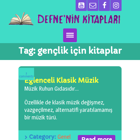
Tag:
gençlik için kitaplar
Ana Sayfa
Kitaplarımız
2
comments
Eğlenceli Klasik Müzik
Ben Kimim?
Müzik Ruhun Gıdasıdır…
Emeği Geçenler
Özellikle de klasik müzik değişmez,
vazgeçilmez, alternatifi yaratılamamış
Neler Yapıyoruz?
bir müzik türü.
Basın
Category:
Genel
Read more