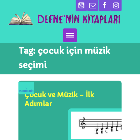
Tag:
çocuk için müzik
Ana Sayfa
seçimi
Kitaplarımız
Ben Kimim?
5
comments
Çocuk ve Müzik – İlk
Emeği Geçenler
Adımlar
Neler Yapıyoruz?
Basın