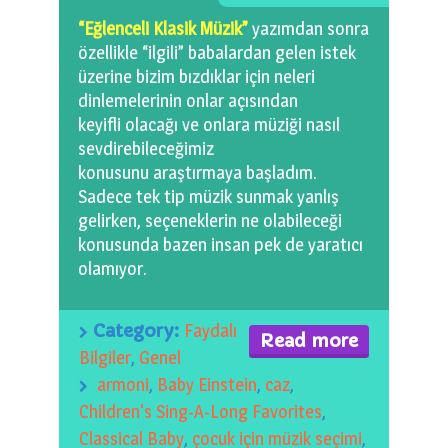
0 km.Bızdıklar Yazılarım
“Eğlenceli Klasik Müzik”
yazımdan sonra
özellikle “ilgili” babalardan gelen istek
Filmlerimiz
üzerine bizim bızdıklar için neleri
dinlemelerinin onlar açısından
Hadi Bize Yazın
keyifli olacağı ve onlara müziği nasıl
sevdirebileceğimiz
konusunu araştırmaya başladım.
Sadece tek tip müzik sunmak yanlış
gelirken, seçeneklerin ne olabileceği
konusunda bazen insan pek de yaratıcı
olamıyor.
Category:
Faydalı
Read more
Bilgiler
,
Genel
armoni
,
Baby Einstein
,
caz
,
Children's Sing-A-Long Favorites
,
Classical Baby
,
çocuk için müzik seçimi
,