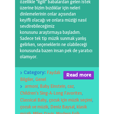
özellikle “ilgili” babalardan gelen istek
0 km.Bızdıklar Yazılarım
üzerine bizim bızdıklar için neleri
dinlemelerinin onlar açısından
Filmlerimiz
keyifli olacağı ve onlara müziği nasıl
sevdirebileceğimiz
Hadi Bize Yazın
konusunu araştırmaya başladım.
Sadece tek tip müzik sunmak yanlış
gelirken, seçeneklerin ne olabileceği
konusunda bazen insan pek de yaratıcı
olamıyor.
Category:
Faydalı
Read more
Bilgiler
,
Genel
armoni
,
Baby Einstein
,
caz
,
Children's Sing-A-Long Favorites
,
Classical Baby
,
çocuk için müzik seçimi
,
çocuk ve müzik
,
Deniz Baysal
,
klasik
müzik
,
Miles Davis
,
Modern Folk