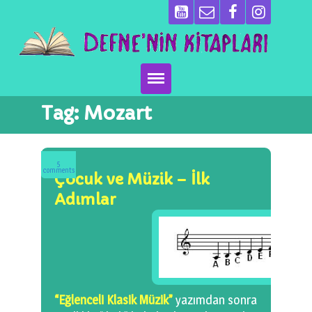
Tag:
Mozart
Ana Sayfa
Kitaplarımız
5
comments
Çocuk ve Müzik – İlk
Ben Kimim?
Adımlar
Emeği Geçenler
Neler Yapıyoruz?
Basın
“Eğlenceli Klasik Müzik”
yazımdan sonra