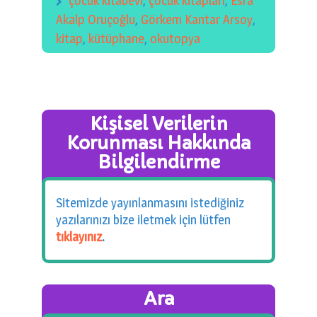
çocuk kitabevi
,
çocuk kitapları
,
Esra
Akalp Oruçoğlu
,
Görkem Kantar Arsoy
,
kitap
,
kütüphane
,
okutopya
Kişisel Verilerin
Korunması Hakkında
Bilgilendirme
Sitemizde yayınlanmasını istediğiniz
yazılarınızı bize iletmek için lütfen
tıklayınız
.
Ara