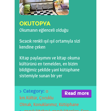
0 km.Bızdıklar Yazılarım
Filmlerimiz
OKUTOPYA
Hadi Bize Yazın
Okumanın eğlenceli olduğu
Sıcacık renkli ışıl ışıl ortamıyla sizi
kendine çeken
Kitap paylaşımını ve kitap okuma
kültürünü en temelden, en bizim
bildiğimiz şekilde yani kütüphane
sistemiyle sunan bir yer
Category:
0
Read more
km.Kültür
,
Çocuklu
Olmak
,
Konuklarımız
,
Kütüphane