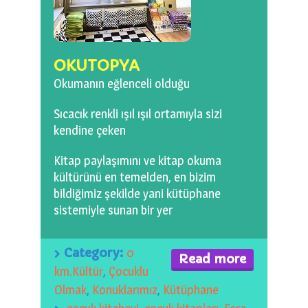
0 km.Bızdıklar Yazılarım
Filmlerimiz
OKUTOPYA
Hadi Bize Yazın
Okumanın eğlenceli olduğu
Sıcacık renkli ışıl ışıl ortamıyla sizi
kendine çeken
Kitap paylaşımını ve kitap okuma
kültürünü en temelden, en bizim
bildiğimiz şekilde yani kütüphane
sistemiyle sunan bir yer
Category:
0
Read more
km.Kültür
,
Çocuklu
Olmak
,
Konuklarımız
,
Kütüphane