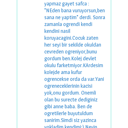
yapmaz gayet safca :
"NEden bana vuruyorsun,ben
sana ne yaptim" derdi. Sonra
zamanla ogrendi kendi
kendini nasil
koruyacagini.Cocuk zaten
her seyi bir sekilde okuldan
cevreden ogreniyor,bunu
gordum ben.Kolej devlet
okulu farketmiyor.KArdesim
kolejde ama kufur
ogrencekse orda da var.Yani
ogreneceklerinin kacisi
yok,onu gordum. Onemli
olan bu surecte dediginiz
gibi anne baba. Ben de
ogretilerle buyutuldum
sanirim.Simdi siz yazinca
yokladim kendimi:) Neyin