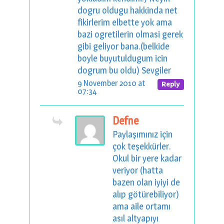
dogru oldugu hakkinda net
fikirlerim elbette yok ama
bazi ogretilerin olmasi gerek
gibi geliyor bana.(belkide
boyle buyutuldugum icin
dogrum bu oldu) Sevgiler
9 November 2010 at
Reply
07:34
Defne
Paylaşımınız için
çok teşekkürler.
Okul bir yere kadar
veriyor (hatta
bazen olan iyiyi de
alıp götürebiliyor)
ama aile ortamı
asıl altyapıyı