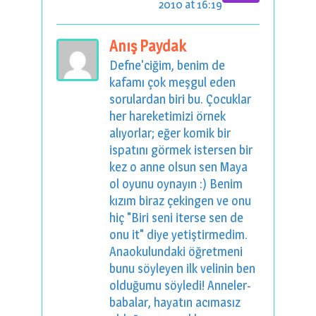
2010 at 16:19
Anış Paydak
Defne'ciğim, benim de
kafamı çok meşgul eden
sorulardan biri bu. Çocuklar
her hareketimizi örnek
alıyorlar; eğer komik bir
ispatını görmek istersen bir
kez o anne olsun sen Maya
ol oyunu oynayın :) Benim
kızım biraz çekingen ve onu
hiç "Biri seni iterse sen de
onu it" diye yetiştirmedim.
Anaokulundaki öğretmeni
bunu söyleyen ilk velinin ben
olduğumu söyledi! Anneler-
babalar, hayatın acımasız