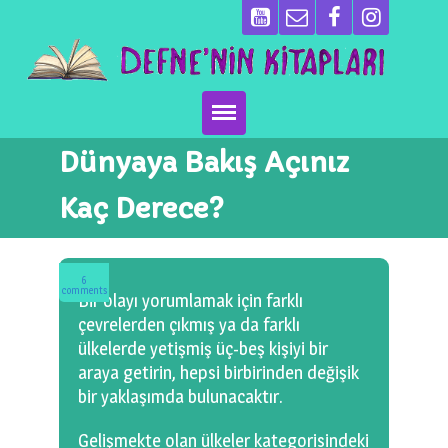
Dünyaya Bakış Açınız
Ana Sayfa
Kaç Derece?
Kitaplarımız
Ben Kimim?
6
comments
Bir olayı yorumlamak için farklı
Emeği Geçenler
çevrelerden çıkmış ya da farklı
ülkelerde yetişmiş üç-beş kişiyi bir
Neler Yapıyoruz?
araya getirin, hepsi birbirinden değişik
bir yaklaşımda bulunacaktır.
Basın
Gelişmekte olan ülkeler kategorisindeki