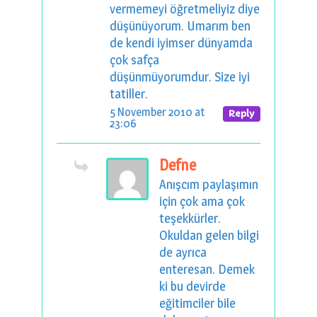
vermemeyi öğretmeliyiz diye
düşünüyorum. Umarım ben
de kendi iyimser dünyamda
çok safça
düşünmüyorumdur. Size iyi
tatiller.
5 November 2010 at
Reply
23:06
Defne
Anışcım paylaşımın
için çok ama çok
teşekkürler.
Okuldan gelen bilgi
de ayrıca
enteresan. Demek
ki bu devirde
eğitimciler bile