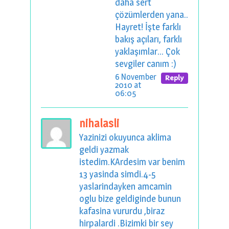
daha sert
çözümlerden yana..
Hayret! İşte farklı
bakış açıları, farklı
yaklaşımlar... Çok
sevgiler canım :)
6 November
Reply
2010 at
06:05
nihalasli
Yazinizi okuyunca aklima
geldi yazmak
istedim.KArdesim var benim
13 yasinda simdi.4-5
yaslarindayken amcamin
oglu bize geldiginde bunun
kafasina vururdu ,biraz
hirpalardi .Bizimki bir sey