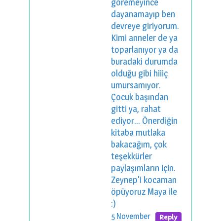
göremeyince
dayanamayıp ben
devreye giriyorum.
Kimi anneler de ya
toparlanıyor ya da
buradaki durumda
olduğu gibi hiiiç
umursamıyor.
Çocuk başından
gitti ya, rahat
ediyor... Önerdiğin
kitaba mutlaka
bakacağım, çok
teşekkürler
paylaşımların için.
Zeynep'i kocaman
öpüyoruz Maya ile
:)
5 November
Reply