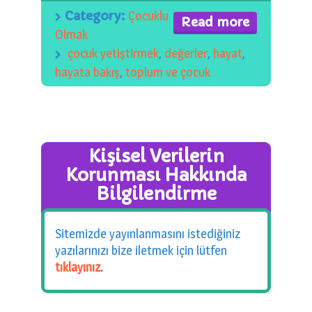
0 km.Bızdıklar Yazılarım
Category:
Çocuklu
Read more
Olmak
Filmlerimiz
çocuk yetiştirmek
,
değerler
,
hayat
,
hayata bakış
,
toplum ve çocuk
Hadi Bize Yazın
Kişisel Verilerin
Korunması Hakkında
Bilgilendirme
Sitemizde yayınlanmasını istediğiniz
yazılarınızı bize iletmek için lütfen
tıklayınız
.