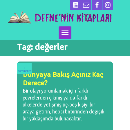
Tag:
değerler
Ana Sayfa
Kitaplarımız
6
comments
Dünyaya Bakış Açınız Kaç
Ben Kimim?
Derece?
Emeği Geçenler
Bir olayı yorumlamak için farklı
çevrelerden çıkmış ya da farklı
Neler Yapıyoruz?
ülkelerde yetişmiş üç-beş kişiyi bir
araya getirin, hepsi birbirinden değişik
bir yaklaşımda bulunacaktır.
Basın