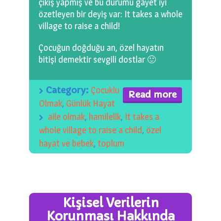
çıkış yapmış ve bu durumu gayet iyi
özetleyen bir deyiş var: It takes a whole
village to raise a child!
Çocuğun doğduğu an, özel hayatın
bitişi demektir sevgili dostlar 🙂
Category:
Çocuklu
Read more
Olmak
,
Günlük Hayat
aile olmak
,
hamilelik
,
It takes a
whole village to raise a child
,
özel
hayat ve bebek
,
toplum
Kişisel Verilerin
Korunması Hakkında