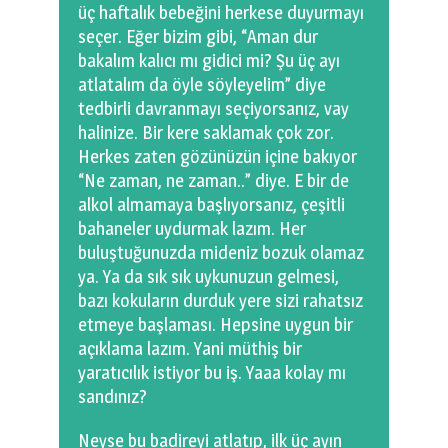
üç haftalık bebeğini herkese duyurmayı
seçer. Eğer bizim gibi, “Aman dur
bakalım kalıcı mı gidici mi? Şu üç ayı
atlatalım da öyle söyleyelim” diye
tedbirli davranmayı seçiyorsanız, vay
halinize. Bir kere saklamak çok zor.
Herkes zaten gözünüzün içine bakıyor
“Ne zaman, ne zaman..” diye. E bir de
alkol almamaya başlıyorsanız, çeşitli
bahaneler uydurmak lazım. Her
buluştuğunuzda mideniz bozuk olamaz
ya. Ya da sık sık uykunuzun gelmesi,
bazı kokuların durduk yere sizi rahatsız
etmeye başlaması. Hepsine uygun bir
açıklama lazım. Yani müthiş bir
yaratıcılık istiyor bu iş. Yaaa kolay mı
sandınız?
Neyse bu badireyi atlatıp, ilk üç ayın