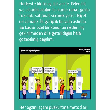
Herkeste bir telaş, bir acele. Evlendik
ya, e hadi bakalım bu kadar rahat gezip
tozmak, saltanat sürmek yeter. Niyet
ne zaman? İlk gariplik burada aslında.
Bu kadar özel bir konunun neden hiç
çekinilmeden dile getirildiğini hâlâ
çözebilmiş değilim.
Her ağzını açanı püskürtme metodları