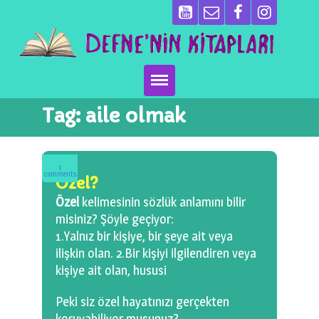
Tag:
aile olmak
Ana Sayfa
Kitaplarımız
1
comments
Özel?
Ben Kimim?
Özel
kelimesinin sözlük anlamını bilir
misiniz? Şöyle geçiyor:
Emeği Geçenler
1.Yalnız bir kişiye, bir şeye ait veya
ilişkin olan. 2.Bir kişiyi ilgilendiren veya
Neler Yapıyoruz?
kişiye ait olan, hususi
Basın
Peki siz özel hayatınızı gerçekten
koruyabiliyor musunuz?