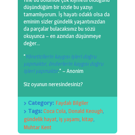
düşündüğüm bir sözle bu yazıyı
tamamlıyorum. İş hayatı odaklı olsa da
eminim sizler gündelik yaşantınızdan
da parçalar bulacaksınız bu sözü
okuyunca – en azından düşünmeye
değer…
“
Yöneticilerin kaygısı işleri doğru
yapmaktır, önderlerin kaygısı doğru
işleri yapmaktır
.” – Anonim
Siz oyunun neresindesiniz?
Category:
Faydalı Bilgiler
Tags:
Coca Cola
,
Donald Keough
,
gündelik hayat
,
iş yaşamı
,
kitap
,
Muhtar Kent