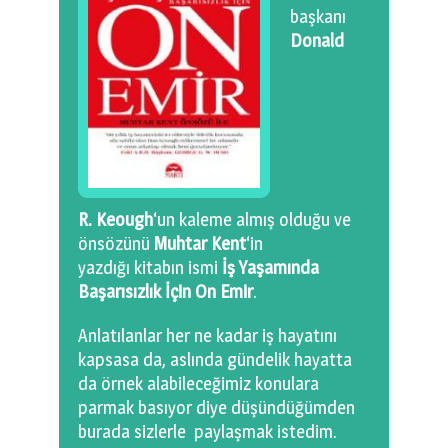
0 km.Bızdıklar Yazılarım
başkanı
Donald
Filmlerimiz
Hadi Bize Yazın
R. Keough
‘un kaleme almış olduğu ve
önsözünü
Muhtar Kent
‘in
yazdığı kitabın ismi
İş Yaşamında
Başarısızlık İçin On Emir
.
Anlatılanlar her ne kadar iş hayatını
kapsasa da, aslında gündelik hayatta
da örnek alabileceğimiz konulara
parmak basıyor diye düşündüğümden
burada sizlerle paylaşmak istedim.