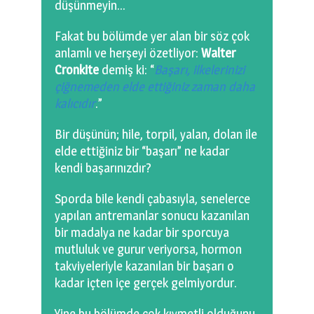
düşünmeyin…
Fakat bu bölümde yer alan bir söz çok
anlamlı ve herşeyi özetliyor:
Walter
Cronkite
demiş ki: “
Başarı, ilkelerinizi
çiğnemeden elde ettiğiniz
zaman daha
kalıcıdır
.”
Bir düşünün; hile, torpil, yalan, dolan ile
elde ettiğiniz bir “başarı” ne kadar
kendi başarınızdır?
Sporda bile kendi çabasıyla, senelerce
yapılan antremanlar sonucu kazanılan
bir madalya ne kadar bir sporcuya
mutluluk ve gurur veriyorsa, hormon
takviyeleriyle kazanılan bir başarı o
kadar içten içe gerçek gelmiyordur.
Yine bu bölümde çok kıymetli olduğunu