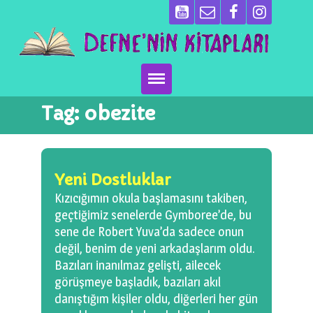
Tag:
obezite
Ana Sayfa
Kitaplarımız
Yeni Dostluklar
Ben Kimim?
Kızıcığımın okula başlamasını takiben,
geçtiğimiz senelerde Gymboree’de, bu
Emeği Geçenler
sene de Robert Yuva’da sadece onun
değil, benim de yeni arkadaşlarım oldu.
Neler Yapıyoruz?
Bazıları inanılmaz gelişti, ailecek
görüşmeye başladık, bazıları akıl
Basın
danıştığım kişiler oldu, diğerleri her gün