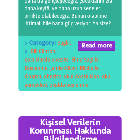
daha da gençleşeceğiz, çocuklarımızla
daha keyifli ve daha uzun seneler
birlikte olabileceğiz. Bunun olabilme
ihtimali bile bana güç veriyor. Ya size?
Category:
Sağlık
Read more
Bill Clinton
,
çocuklarda obezite
,
Elma Sağlıklı
Beslenme
,
Jamie Oliver
,
Michelle
Obama
,
obezite
,
okul dostlukları
,
okul
yemekleri
,
okulda beslenme
Kişisel Verilerin
Korunması Hakkında
Bilgilendirme