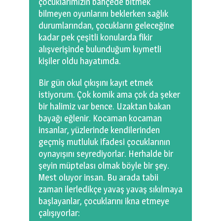
çocuklarımızın bahçede bitmek
0 km.Bızdıklar Yazılarım
bilmeyen oyunlarını beklerken sağlık
durumlarından, çocukların geleceğine
Filmlerimiz
kadar pek çeşitli konularda fikir
alışverişinde bulunduğum kıymetli
Hadi Bize Yazın
kişiler oldu hayatımda.
Bir gün okul çıkışını kayıt etmek
istiyorum. Çok komik ama çok da şeker
bir halimiz var bence. Uzaktan bakan
bayağı eğlenir. Kocaman kocaman
insanlar, yüzlerinde kendilerinden
geçmiş mutluluk ifadesi çocuklarının
oynayışını seyrediyorlar. Herhalde bir
şeyin müptelası olmak böyle bir şey.
Mest oluyor insan. Bu arada tabii
zaman ilerledikçe yavaş yavaş sıkılmaya
başlayanlar, çocuklarını ikna etmeye
çalışıyorlar: