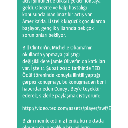
acısı şimdilerde dikkat çekici noktaya
geldi. Obezite ve kalp hastalığı
konusunda inanılmaz bir artış var
Amerika’da. Üstelik küçücük çocuklarda
başlıyor, gençlik yıllarında pek çok
sorun onları bekliyor.
Bill Clinton’ın, Michelle Obama’nın
okullarda yapmaya çalıştığı
değişikliklere Jamie Oliver’ın da katkıları
var. İşte 11 Şubat 2010 tarihinde TED
Ödül töreninde konuyla ilintili yaptığı
çarpıcı konuşmayı, bu konuşmadan beni
haberdar eden Cüneyt Bey’e teşekkür
ederek, sizlerle paylaşmak istiyorum:
http://video.ted.com/assets/player/swf/EmbedPl
Bizim memleketimiz henüz bu noktada
olmasa da, öncelikle biz velilerin