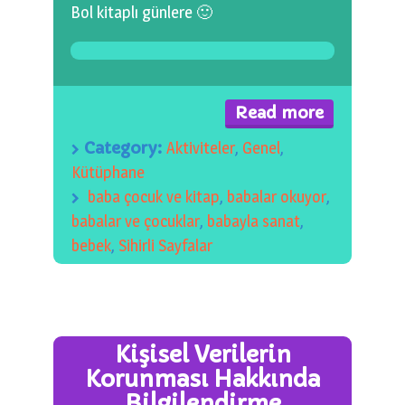
Bol kitaplı günlere 🙂
Read more
Category:
Aktiviteler
,
Genel
,
Kütüphane
baba çocuk ve kitap
,
babalar okuyor
,
babalar ve çocuklar
,
babayla sanat
,
bebek
,
Sihirli Sayfalar
Kişisel Verilerin
Korunması Hakkında
Bilgilendirme