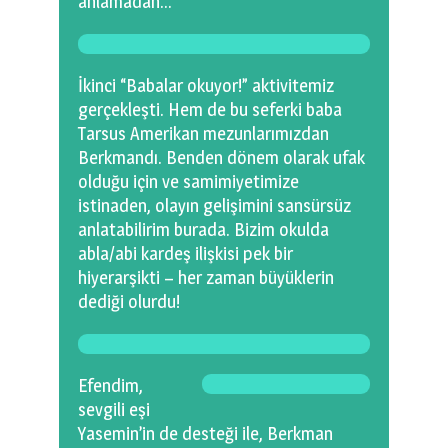
anlamadan…
0 km.Bızdıklar Yazılarım
Filmlerimiz
İkinci “Babalar okuyor!” aktivitemiz
Hadi Bize Yazın
gerçekleşti. Hem de bu seferki baba
Tarsus Amerikan mezunlarımızdan
Berkmandı. Benden dönem olarak ufak
olduğu için ve samimiyetimize
istinaden, olayın gelişimini sansürsüz
anlatabilirim burada. Bizim okulda
abla/abi kardeş ilişkisi pek bir
hiyerarşikti – her zaman büyüklerin
dediği olurdu!
Efendim,
sevgili eşi
Yasemin’in de desteği ile, Berkman