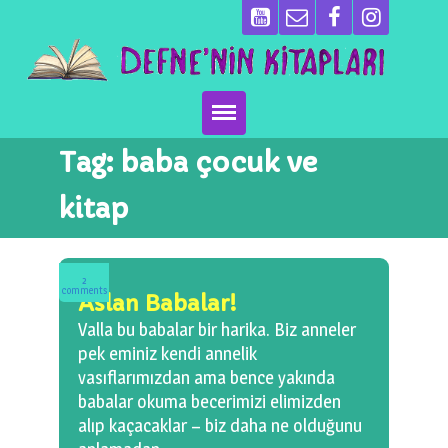
Tag:
baba çocuk ve
Ana Sayfa
kitap
Kitaplarımız
Ben Kimim?
2
comments
Aslan Babalar!
Emeği Geçenler
Valla bu babalar bir harika. Biz anneler
pek eminiz kendi annelik
Neler Yapıyoruz?
vasıflarımızdan ama bence yakında
babalar okuma becerimizi elimizden
Basın
alıp kaçacaklar – biz daha ne olduğunu