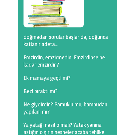
0 km.Bızdıklar Yazılarım
Filmlerimiz
Hadi Bize Yazın
doğmadan sorular başlar da, doğunca
katlanır adeta…
Emzirdin, emzirmedin. Emzirdinse ne
kadar emzirdin?
Ek mamaya geçti mi?
Bezi bıraktı mı?
Ne giydirdin? Pamuklu mu, bambudan
yapılanı mı?
Ya yatağı nasıl olmalı? Yatak yanına
astığın o şirin nesneler acaba tehlike