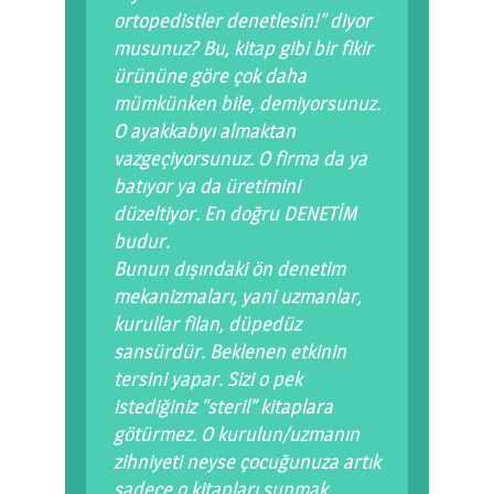
ortopedistler denetlesin!” diyor
musunuz? Bu, kitap gibi bir fikir
ürününe göre çok daha
mümkünken bile, demiyorsunuz.
O ayakkabıyı almaktan
vazgeçiyorsunuz. O firma da ya
batıyor ya da üretimini
düzeltiyor. En doğru DENETİM
budur.
Bunun dışındaki ön denetim
mekanizmaları, yani uzmanlar,
kurullar filan, düpedüz
sansürdür. Beklenen etkinin
tersini yapar. Sizi o pek
istediğiniz “steril” kitaplara
götürmez. O kurulun/uzmanın
zihniyeti neyse çocuğunuza artık
sadece o kitapları sunmak