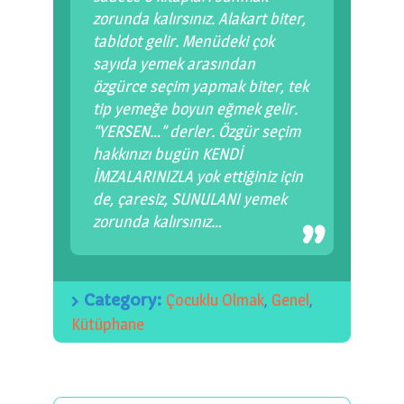
zorunda kalırsınız. Alakart biter,
tabldot gelir. Menüdeki çok
sayıda yemek arasından
özgürce seçim yapmak biter, tek
tip yemeğe boyun eğmek gelir.
“YERSEN…” derler. Özgür seçim
hakkınızı bugün KENDİ
İMZALARINIZLA yok ettiğiniz için
de, çaresiz, SUNULANI yemek
zorunda kalırsınız…
Category:
Çocuklu Olmak
,
Genel
,
Kütüphane