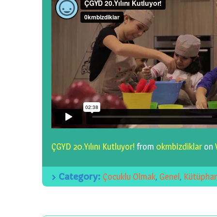
ÇGYD 20.Yılını Kutluyor!
from
0kmbizdiklar
on
Category:
Çocuklu Olmak
,
Genel
,
Kütüpha