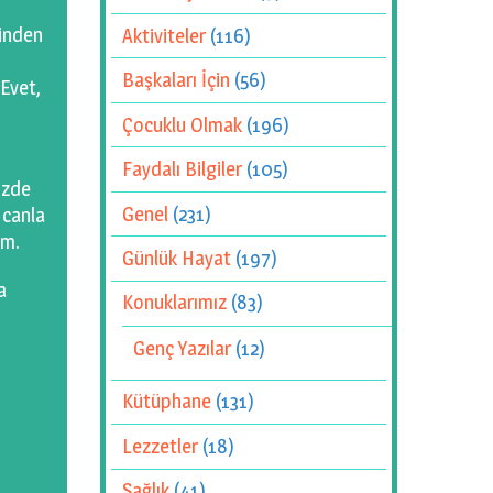
rinden
Aktiviteler
(116)
Başkaları İçin
(56)
 Evet,
Çocuklu Olmak
(196)
Faydalı Bilgiler
(105)
izde
Genel
(231)
 canla
um.
Günlük Hayat
(197)
a
Konuklarımız
(83)
n
Genç Yazılar
(12)
Kütüphane
(131)
Lezzetler
(18)
Sağlık
(41)