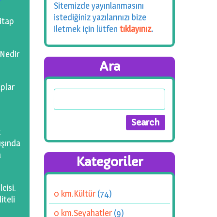
Sitemizde yayınlanmasını
istediğiniz yazılarınızı bize
kitap
iletmek için lütfen
tıklayınız
.
 Nedir
Ara
aplar
k
dışında
a
Kategoriler
cisi.
0 km.Kültür
(74)
iteli
0 km.Seyahatler
(9)