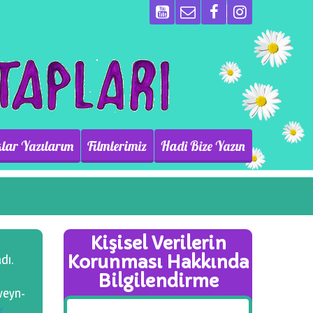
lar Yazılarım
Filmlerimiz
Hadi Bize Yazın
Kişisel Verilerin
Korunması Hakkında
dı.
Bilgilendirme
eveyn-
k