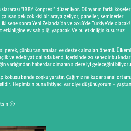
uluslararası “IBBY Kongresi” düzenliyor. Dünyanın farklı köşele
n çalışan pek çok kişi bir araya geliyor, paneller, seminerler
 iki sene sonra Yeni Zelanda’da ve 2018’de Türkiye’de olacak!
etkinliğine ev sahipliği yapacak. Ve bu etkinliğin kusursuz
i gerek, çünkü tanınmaları ve destek almaları önemli. Ülkem
çlik ve edebiyat dalında kendi içerisinde 20 senedir bu kadar
ğin varlığından haberdar olmanın sizlere iyi geleceğini biliyor
ap kokusu bende coşku yaratır. Çağımız ne kadar sanal ortam
lidir. Hepimizin buna ihtiyacı var diye düşünüyorum – yaşta
atsın 🙂