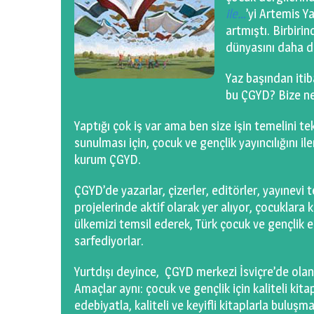
ile…
’yi Artemis Y
artmıştı. Birbiri
dünyasını daha d
Yaz başından iti
bu ÇGYD? Bize ne 
Yaptığı çok iş var ama ben size işin temelini t
sunulması için, çocuk ve gençlik yayıncılığını i
kurum ÇGYD.
ÇGYD’de yazarlar, çizerler, editörler, yayınevi t
projelerinde aktif olarak yer alıyor, çocuklara k
ülkemizi temsil ederek, Türk çocuk ve gençlik e
sarfediyorlar.
Yurtdışı deyince, ÇGYD merkezi İsviçre’de ola
Amaçlar aynı: çocuk ve gençlik için kaliteli ki
edebiyatla, kaliteli ve keyifli kitaplarla buluşm