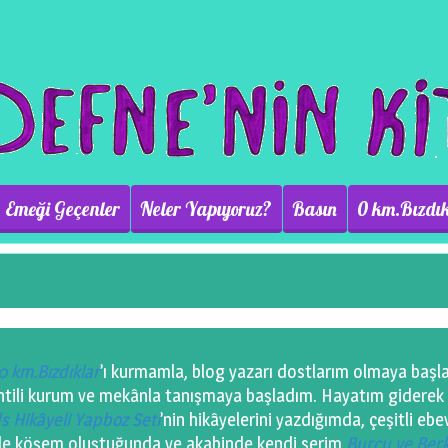
Emeği Geçenler
Neler Yapıyoruz?
Basın
0 km.Bızdık
0 km.Bızdıklar
’ı kurmamla, blog yazarı dostlarım olmaya başla
ilintili kurum ve mekânla tanışmaya başladım. Hayatım giderek
s Hikâyeli Yapboz Seti
’nin hikâyelerini yazdığımda, çeşitli eb
nde köşem oluştuğunda ve akabinde kendi serim
Burcu ve Ber