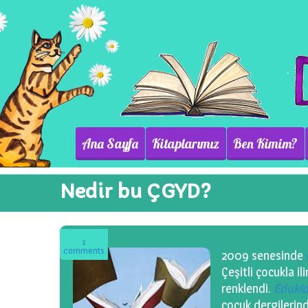
Ana Sayfa
Kitaplarımız
Ben Kimim?
Nedir bu ÇGYD?
1
comments
2009 senesinde
Çeşitli çocukla 
renklendi.
Edukid
çocuk dergileri