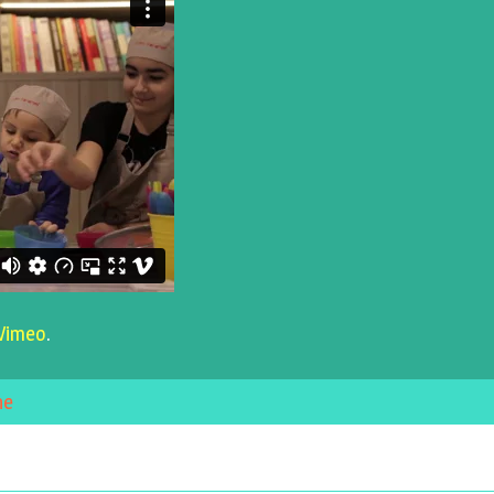
Vimeo
.
ne