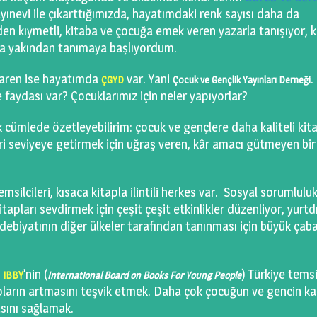
ayınevi ile çıkarttığımızda, hayatımdaki renk sayısı daha da
nden kıymetli, kitaba ve çocuğa emek veren yazarla tanışıyor, 
a yakından tanımaya başlıyordum.
baren ise hayatımda
var. Yani
.
ÇGYD
Çocuk ve Gençlik Yayınları Derneği
faydası var? Çocuklarımız için neler yapıyorlar?
ek cümlede özetleyebilirim: çocuk ve gençlere daha kaliteli kit
leri seviyeye getirmek için uğraş veren, kâr amacı gütmeyen bir
emsilcileri, kısaca kitapla ilintili herkes var. Sosyal sorumlulu
itapları sevdirmek için çeşit çeşit etkinlikler düzenliyor, yurt
debiyatının diğer ülkeler tarafından tanınması için büyük çab
n
’nin (
) Türkiye temsil
IBBY
International Board on Books For Young People
tapların artmasını teşvik etmek. Daha çok çocuğun ve gencin kal
asını sağlamak.