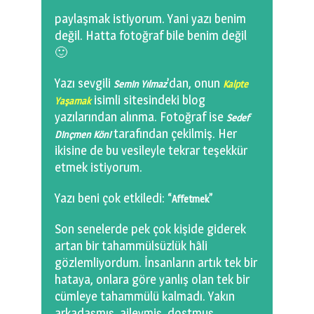
0 km.Bızdıklar Yazılarım
paylaşmak istiyorum. Yani yazı benim
değil. Hatta fotoğraf bile benim değil
Filmlerimiz
🙂
Hadi Bize Yazın
Yazı sevgili
’dan, onun
Semin Yılmaz
Kalpte
isimli sitesindeki blog
Yaşamak
yazılarından alınma. Fotoğraf ise
Sedef
tarafından çekilmiş. Her
Dinçmen Köni
ikisine de bu vesileyle tekrar teşekkür
etmek istiyorum.
Yazı beni çok etkiledi: “
”
Affetmek
Son senelerde pek çok kişide giderek
artan bir tahammülsüzlük hâli
gözlemliyordum. İnsanların artık tek bir
hataya, onlara göre yanlış olan tek bir
cümleye tahammülü kalmadı. Yakın
arkadaşmış, aileymiş, dostmuş,