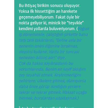
Bu ihtiyaç birikim sonucu oluşuyor.
Yoksa ilk hissettiğim an harekete
geçemeyebiliyorum. Fakat öyle bir
nokta geliyor ki, minicik bir “teşvikle”
kendimi yollarda buluveriyorum. (
Yoğun
iş dönemimde, çalıştığım şirkette bana
tatlı tatlı takılırlardı, “Defne asla bir
senenin iznini diğerine bırakmaz.
Hepsini kullanır. Hatta bir sonraki
seneden ödünç alır!” diye.
Çok da haksız sayılmazlardı bu
yorumlarında. Benim en keyif aldığım
şey seyahat etmek. Keşfetmediğim
şehirlere, ülkelere gitmek, olamıyorsa
daha önce görüp ısındığım yerlere
tekrar ve tekrar gitmek. Maksat uçağa
binmek, buralardan uzaklaşmak.)