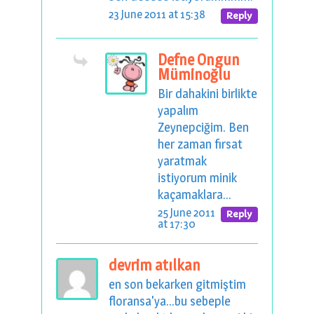
23 June 2011 at 15:38
Reply
Defne Ongun
Müminoğlu
Bir dahakini birlikte
yapalım
Zeynepciğim. Ben
her zaman fırsat
yaratmak
istiyorum minik
kaçamaklara...
25 June 2011
Reply
at 17:30
devrim atılkan
en son bekarken gitmiştim
floransa'ya...bu sebeple