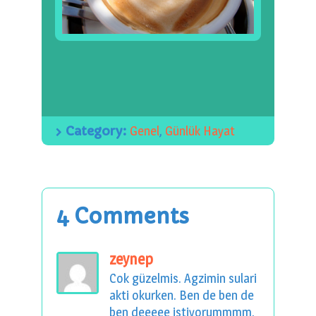
Category:
Genel
,
Günlük Hayat
4 Comments
zeynep
Cok güzelmis. Agzimin sulari
akti okurken. Ben de ben de
ben deeeee istiyorummmm.