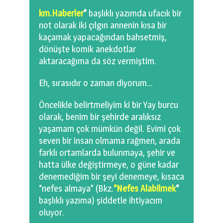
0 km.Bızdıklar Yazılarım
km.Haberler
”
başlıklı yazımda ufacık bir
not olarak iki çılgın annenin kısa bir
Filmlerimiz
kaçamak yapacağından bahsetmiş,
dönüşte komik anekdotlar
Hadi Bize Yazın
aktaracağıma da söz vermiştim.
Eh, sırasıdır o zaman diyorum…
Öncelikle belirtmeliyim ki bir Yay burcu
olarak, benim bir şehirde aralıksız
yaşamam çok mümkün değil. Evimi çok
seven bir insan olmama rağmen, arada
farklı ortamlarda bulunmaya, şehir ve
hatta ülke değiştirmeye, o güne kadar
denemediğim bir şeyi denemeye, kısaca
“nefes almaya” (Bkz.
“Nefes Alabilmek
“
başlıklı yazıma) şiddetle ihtiyacım
oluyor.