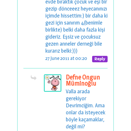
evde bıraktık çocuk ve eşi bir
gezip dönceeez heyecanınızı
içimde hissettim:) bir daha ki
gezi için sanırım 4(benimle
birlikte) belki daha fazla kişi
gideriz. Eşsiz ve çocuksuz
gezen anneler derneği bile
kurarız belki:)))
27 June 2011 at 00:20
Reply
Defne Ongun
Müminoğlu
Valla arada
gerekiyor
Devrimciğim. Ama
onlar da isteyecek
böyle kaçamaklar,
değil mi?