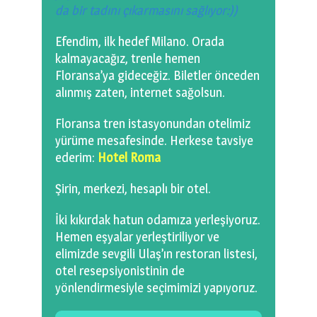
da bir tadını çıkarmasını sağlıyor:)
)
Efendim, ilk hedef Milano. Orada
kalmayacağız, trenle hemen
Floransa’ya gideceğiz. Biletler önceden
alınmış zaten, internet sağolsun.
Floransa tren istasyonundan otelimiz
yürüme mesafesinde. Herkese tavsiye
ederim:
Hotel Roma
Şirin, merkezi, hesaplı bir otel.
İki kıkırdak hatun odamıza yerleşiyoruz.
Hemen eşyalar yerleştiriliyor ve
elimizde sevgili Ulaş’ın restoran listesi,
otel resepsiyonistinin de
yönlendirmesiyle seçimimizi yapıyoruz.