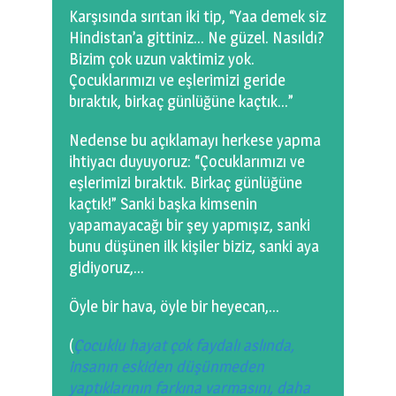
Karşısında sırıtan iki tip, “Yaa demek siz
Hindistan’a gittiniz… Ne güzel. Nasıldı?
Bizim çok uzun vaktimiz yok.
Çocuklarımızı ve eşlerimizi geride
bıraktık, birkaç günlüğüne kaçtık…”
Nedense bu açıklamayı herkese yapma
ihtiyacı duyuyoruz: “Çocuklarımızı ve
eşlerimizi bıraktık. Birkaç günlüğüne
kaçtık!” Sanki başka kimsenin
yapamayacağı bir şey yapmışız, sanki
bunu düşünen ilk kişiler biziz, sanki aya
gidiyoruz,…
Öyle bir hava, öyle bir heyecan,…
(
Çocuklu hayat çok faydalı aslında,
insanın eskiden düşünmeden
yaptıklarının farkına varmasını, daha