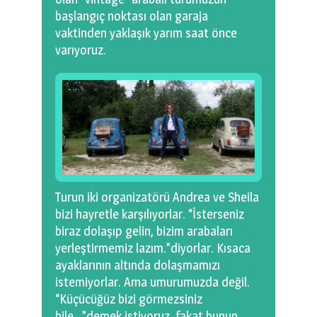
başlangıç noktası olan garaja
vaktinden yaklaşık yarım saat önce
varıyoruz.
Turun iki organizatörü Andrea ve Sheila
bizi hayretle karşılıyorlar. “İsterseniz
biraz dolaşıp gelin, bizim arabaları
yerleştirmemiz lazım.”diyorlar. Kısaca
ayaklarının altında dolaşmamızı
istemiyorlar. Ama umurumuzda değil.
“Küçücüğüz bizi görmezsiniz
bile…”demek istiyoruz, fakat bunun