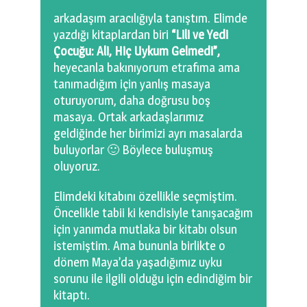
0 km.Bızdıklar Yazılarım
arkadaşım aracılığıyla tanıştım. Elimde
yazdığı kitaplardan biri
“Lili ve Yedi
Filmlerimiz
Çocuğu: Ali, Hiç Uykum Gelmedi”,
heyecanla bakınıyorum etrafıma ama
Hadi Bize Yazın
tanımadığım için yanlış masaya
oturuyorum, daha doğrusu boş
masaya. Ortak arkadaşlarımız
geldiğinde her birimizi ayrı masalarda
buluyorlar 🙂 Böylece buluşmuş
oluyoruz.
Elimdeki kitabını özellikle seçmiştim.
Öncelikle tabii ki kendisiyle tanışacağım
için yanımda mutlaka bir kitabı olsun
istemiştim. Ama bununla birlikte o
dönem Maya’da yaşadığımız uyku
sorunu ile ilgili olduğu için edindiğim bir
kitaptı.