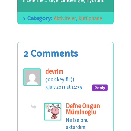
nicelerine…’ diye içimden geçiriyorum.
Category:
Aktiviteler
,
Kütüphane
2 Comments
devrim
çook keyifli:))
5 July 2011 at 14:35
Reply
Defne Ongun
Müminoğlu
Ne ise onu
aktardım