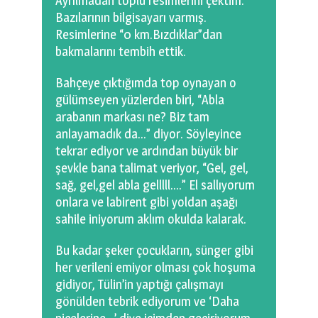
Ayrılmadan toplu resimlerini çektim.
Bazılarının bilgisayarı varmış.
Resimlerine “0 km.Bızdıklar”dan
bakmalarını tembih ettik.
Bahçeye çıktığımda top oynayan o
gülümseyen yüzlerden biri, “Abla
arabanın markası ne? Biz tam
anlayamadık da…” diyor. Söyleyince
tekrar ediyor ve ardından büyük bir
şevkle bana talimat veriyor, “Gel, gel,
sağ, gel,gel abla gelllll….” El sallıyorum
onlara ve labirent gibi yoldan aşağı
sahile iniyorum aklım okulda kalarak.
Bu kadar şeker çocukların, sünger gibi
her verileni emiyor olması çok hoşuma
gidiyor, Tülin’in yaptığı çalışmayı
gönülden tebrik ediyorum ve ‘Daha