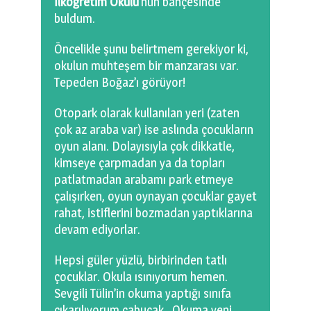
İlköğretim Okulu
’nun bahçesinde
buldum.
Öncelikle şunu belirtmem gerekiyor ki,
okulun muhteşem bir manzarası var.
Tepeden Boğaz’ı görüyor!
Otopark olarak kullanılan yeri (zaten
çok az araba var) ise aslında çocukların
oyun alanı. Dolayısıyla çok dikkatle,
kimseye çarpmadan ya da topları
patlatmadan arabamı park etmeye
çalışırken, oyun oynayan çocuklar gayet
rahat, istiflerini bozmadan yaptıklarına
devam ediyorlar.
Hepsi güler yüzlü, birbirinden tatlı
çocuklar. Okula ısınıyorum hemen.
Sevgili Tülin’in okuma yaptığı sınıfa
çıkarılıyorum çabucak. Okuma yeni