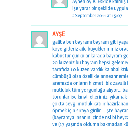
Aynen öyle. Eskide kalmış 
işe yarar bir şekilde uygula
2 September 2011 at 15:07
AYŞE
galiba ben bayramı bayram gibi ya
köye gideriz aile büyüklerimmiz ora
kabustur çünkü ankarada bayram gelm
20 kuzeniz bu bayram hepsi gelemedi
tarafıda 10 kuzen vardık kalabalıktı
cümbüşü olsa özellikle anneannemleri
aramızda onların hizmeti biz zavallı
mutluluk tüm yorgunluğu alıyor... b
torunlar ise kınalı ellerimizi yıkama
çokta sevgi mutluk katılır hazırlanan 
öpmek için sıraya girilir... işte ba
(bayramya insanın içinde nsl bi heyc
ve (17 yaşında olduma bakmadan küç