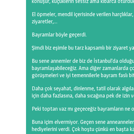
konuşur, küçüklerin sessiz ama kibarca oturduk
El öpmeler, mendil içerisinde verilen harçlıklar, 
ziyaretler,…
Bayramlar böyle geçerdi.
Şimdi biz eşimle bu tarz kapsamlı bir ziyaret y
Bu sene annemler de biz de İstanbul’da olduğumu
bayramlaşabileceğiz. Ama diğer zamanlarda çoğ
görüşmeleri ve iyi temennilerle bayram faslı bit
Daha çok seyahat, dinlenme, tatil olarak algıla
için daha fazlasına, daha sıcağına pek de izin 
Peki toptan vaz mı geçeceğiz bayramların ne
Buna içim elvermiyor. Geçen sene anneanneleri
hediyelerini verdi. Çok hoştu çünkü en başta ka