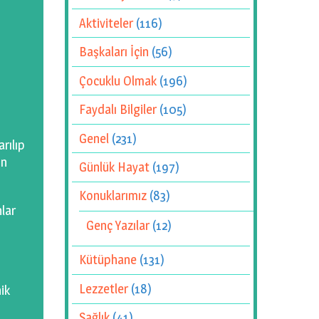
Aktiviteler
(116)
Başkaları İçin
(56)
Çocuklu Olmak
(196)
Faydalı Bilgiler
(105)
Genel
(231)
rılıp
on
Günlük Hayat
(197)
Konuklarımız
(83)
nlar
Genç Yazılar
(12)
Kütüphane
(131)
Lezzetler
(18)
ik
Sağlık
(41)