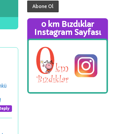
0 km Bızdıklar
Instagram Sayfası
nkü
!
Reply