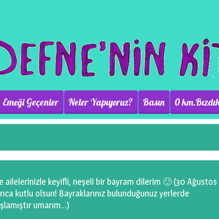
Emeği Geçenler
Neler Yapıyoruz?
Basın
0 km.Bızdık
 ailelerinizle keyifli, neşeli bir bayram dilerim 🙂 (30 Ağustos
rıca kutlu olsun! Bayraklarınız bulunduğunuz yerlerde
şlamıştır umarım…)