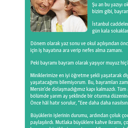
Şu an bu yazıyı o
bizim gibi, bayra
İstanbul caddele
gün kala sokaklar
Dönem olarak yaz sonu ve okul açılışından önce
için iş hayatına ara verip nefes alma zamanı.
Peki bayramı bayram olarak yaşıyor muyuz hiç
Miniklerimize en iyi öğretme şekli yaşatarak 
yaşatacağımı bilemiyorum. Bu, bayramları zama
Mersin’de dolaşmadığımız kapı kalmazdı. Tüm aile
bölümde yarım ay şeklinde bir oturma düzenind
Önce hâl hatır sorulur, “Eee daha daha nasılsın
Büyüklerin işlerinin durumu, ardından çoluk çoc
paylaşılırdı. Mutlaka büyüklere kahve ikramı, ço