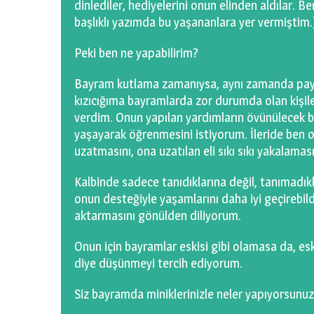
dinlediler, hediyelerini onun elinden aldılar. 
başlıklı yazımda bu yaşananlara yer vermiştim.
Peki ben ne yapabilirim?
Bayram kutlama zamanıysa, aynı zamanda payl
kızıcığıma bayramlarda zor durumda olan kişil
verdim. Onun yapılan yardımların övünülecek b
yaşayarak öğrenmesini istiyorum. İleride ben on
uzatmasını, ona uzatılan eli sıkı sıkı yakalamas
Kalbinde sadece tanıdıklarına değil, tanımadıkla
onun desteğiyle yaşamlarını daha iyi geçirebil
aktarmasını gönülden diliyorum.
Onun için bayramlar eskisi gibi olamasa da, es
diye düşünmeyi tercih ediyorum.
Siz bayramda miniklerinizle neler yapıyorsunu