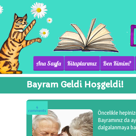
Ana Sayfa
Kitaplarımız
Ben Kimim?
Bayram Geldi Hoşgeldi!
4
comments
Öncelikle hepinize
Bayramınız da ay
dalgalanmaya ba