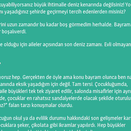
kuyabiliyorsanız büyük ihtimalle deniz kenarında değilsiniz! Y
mı yaşadığınız şehirde geçirmeyi tercih edenlerden misiniz?
rini uzun zamandır bu kadar boş görmedim herhalde. Bayram
 boşalıverdi.
 olduğu için aileler açısından son deniz zamanı. Evli olmayan
?
diyoruz hep. Gerçekten de öyle ama konu bayram olunca ben na
nında eksik yaşadığım için değil. Tam tersi. Çocukluğumda,
 büyükleri tek tek ziyaret edilir, salonda misafirler için ayr
e, çocuklar en rahatsız sandalyelerde olacak şekilde oturulu
ız?” falan tarzı konuşmalar olurdu.
uğun okul ya da evlilik durumu hakkındaki son gelişmeler karşı
cuklara şeker, çikolata gibi ikramlar yapılırdı. Hep büyükler