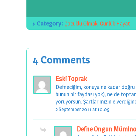
Category:
Çocuklu Olmak
,
Günlük Hayat
4 Comments
Eski Toprak
Defneciğim, konuya ne kadar doğru a
bunun bir faydası yok), ne de toptan
yoruyorsun. Şartlarımızın elverdiğinc
2 September 2011 at 10:09
Defne Ongun Mümino