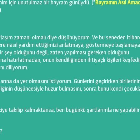
Benim için unutulmaz bir bayram günüydü. (“
Bayramın Asıl Amac
)
aşım zamanı olmalı diye düşünüyorum. Ve bu seneden itibar
ere nasıl yardım ettiğimizi anlatmaya, göstermeye başlamaya
ir şey olduğunu değil, zaten yapılması gereken olduğunu
a hatırlatmadan, onun kendiliğinden ihtiyaçlı kişileri keşfedi
ını diliyorum.
rına da yer olmasını istiyorum. Günlerini geçirirken birilerini
diğinin düşüncesiyle huzur bulmasını, sonra bunu kendi çocukl
kiye takılıp kalmaktansa, ben bugünkü şartlarımla ne yapabili
z?