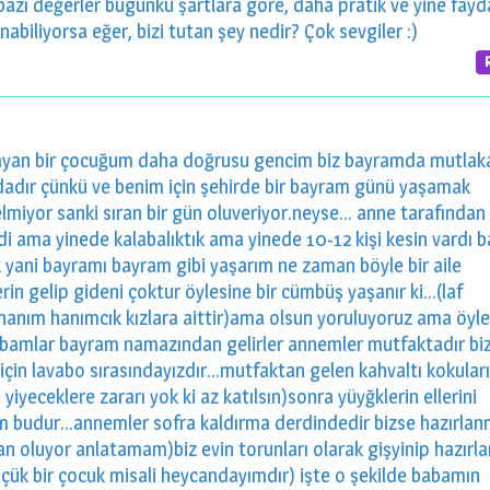
bazı değerler bugünkü şartlara göre, daha pratik ve yine fayda
nabiliyorsa eğer, bizi tutan şey nedir? Çok sevgiler :)
şayan bir çocuğum daha doğrusu gencim biz bayramda mutlak
dadır çünkü ve benim için şehirde bir bayram günü yaşamak
iyor sanki sıran bir gün oluveriyor.neyse... anne tarafından
 ama yinede kalabalıktık ama yinede 10-12 kişi kesin vardı 
k yani bayramı bayram gibi yaşarım ne zaman böyle bir aile
n gelip gideni çoktur öylesine bir cümbüş yaşanır ki...(laf
 hanım hanımcık kızlara aittir)ama olsun yoruluyoruz ama öyle
abamlar bayram namazından gelirler annemler mutfaktadır biz
k için lavabo sırasındayızdır...mutfaktan gelen kahvaltı kokuları
yiyeceklere zararı yok ki az katılsın)sonra yüyğklerin ellerini
yram budur...annemler sofra kaldırma derdindedir bizse hazırla
an oluyor anlatamam)biz evin torunları olarak gişyinip hazırla
ük bir çocuk misali heycandayımdır) işte o şekilde babamın