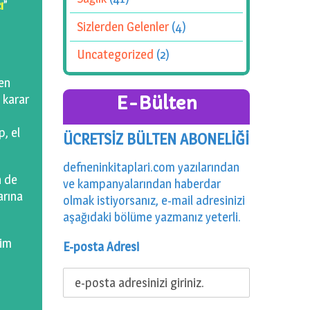
ı
”
Sizlerden Gelenler
(4)
Uncategorized
(2)
en
 karar
E-Bülten
p, el
ÜCRETSİZ BÜLTEN ABONELİĞİ
defneninkitaplari.com yazılarından
n de
ve kampanyalarından haberdar
arına
olmak istiyorsanız, e-mail adresinizi
aşağıdaki bölüme yazmanız yeterli.
rim
E-posta Adresi