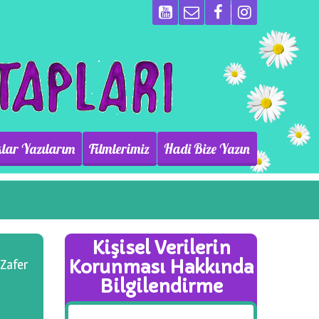
lar Yazılarım
Filmlerimiz
Hadi Bize Yazın
Kişisel Verilerin
Korunması Hakkında
 Zafer
Bilgilendirme