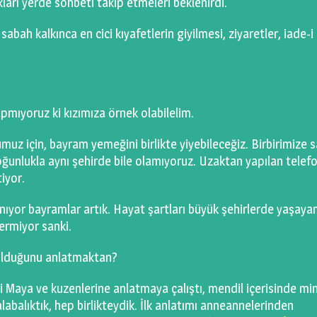
ları yerde sohbeti takip etmeleri beklenirdi.
sabah kalkınca en cici kıyafetlerin giyilmesi, ziyaretler, iade-i
apmıyoruz ki kızımıza örnek olabilelim.
z için, bayram yemeğini birlikte yiyebileceğiz. Birbirimize sa
unlukla aynı şehirde bile olamıyoruz. Uzaktan yapılan telef
iyor.
nıyor bayramlar artık. Hayat şartları büyük şehirlerde yaşaya
vermiyor sanki.
 olduğunu anlatmaktan?
 Maya ve kuzenlerine anlatmaya çalıştı, mendil içerisinde min
labalıktık, hep birlikteydik. İlk anlatımı anneannelerinden