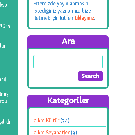
Sitemizde yayınlanmasını
oksa
istediğiniz yazılarınızı bize
iletmek için lütfen
tıklayınız
.
a 3-4
Ara
lar
sıl
ılmış
Kategoriler
rdu.
0 km.Kültür
(74)
lıklı
0 km.Seyahatler
(9)