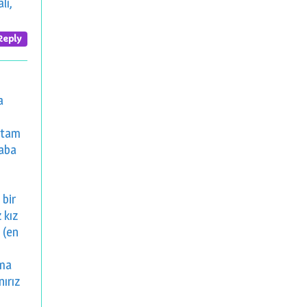
lı,
Reply
a
 tam
baba
 bir
 kız
 (en
nma
nırız