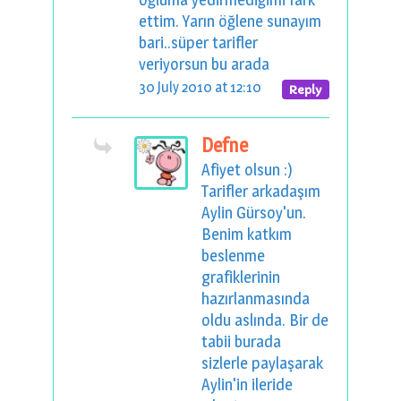
ettim. Yarın öğlene sunayım
bari..süper tarifler
veriyorsun bu arada
30 July 2010 at 12:10
Reply
Defne
Afiyet olsun :)
Tarifler arkadaşım
Aylin Gürsoy'un.
Benim katkım
beslenme
grafiklerinin
hazırlanmasında
oldu aslında. Bir de
tabii burada
sizlerle paylaşarak
Aylin'in ileride