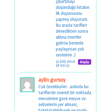
çıkartmayı
düşündüğü kitabın
ilk duyurusunu
yapmış oluyorum.
Bu arada tarifleri
denedikten sonra
aklına öneriler
gelirse benimle
paylaşırsan çok
sevinirim :)
31 July 2010
Reply
at 00:31
aylin gursoy
Cok tesekkurler...aslinda bu
tariflerde onemli bir noktada
mevsimine gore meyve ve
sebzelerin yer almasi,
hatirlatabildiysek ne mutlu