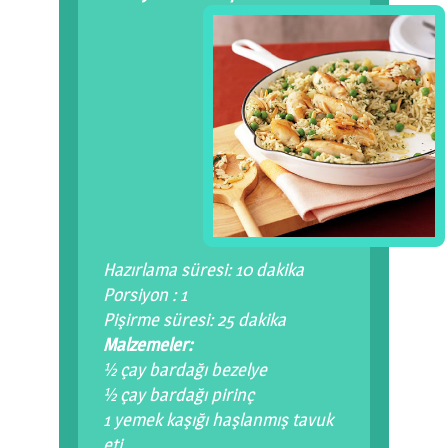
0 km.Bızdıklar Yazılarım
Filmlerimiz
Hadi Bize Yazın
Hazırlama süresi: 10 dakika
Porsiyon : 1
Pişirme süresi: 25 dakika
Malzemeler:
½ çay bardağı bezelye
½ çay bardağı pirinç
1 yemek kaşığı haşlanmış tavuk
eti