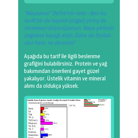
“Maydanoz” Defne’nin notu : Ben bu
tarifi bir de kepekli (doğal) pirinç ile
denemeyi düşünüyorum. Maya pirincin
doğalına bayağı alıştı. Daha da faydalı
olur hem, ne dersiniz?
Aşağıda
bu tarif ile ilgili beslenme
grafiğini bulabilirsiniz. Protein ve yağ
bakımından önerileni gayet güzel
yakalıyor. Üstelik vitamin ve mineral
alımı da oldukça yüksek.