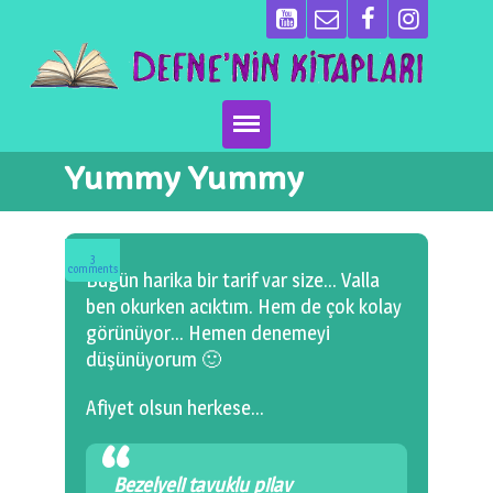
Yummy Yummy
Ana Sayfa
Kitaplarımız
3
comments
Bugün harika bir tarif var size… Valla
Ben Kimim?
ben okurken acıktım. Hem de çok kolay
görünüyor… Hemen denemeyi
Emeği Geçenler
düşünüyorum 🙂
Neler Yapıyoruz?
Afiyet olsun herkese…
Basın
Bezelyeli tavuklu pilav