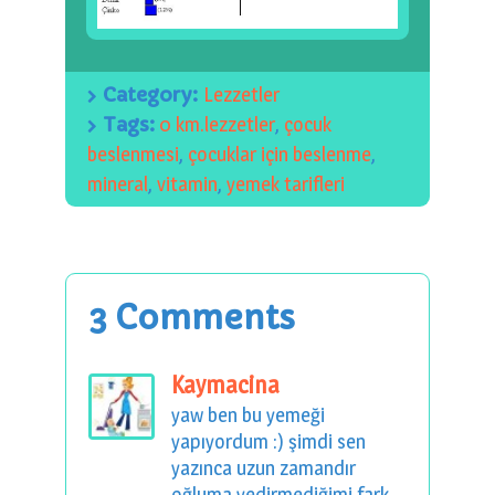
Category:
Lezzetler
Tags:
0 km.lezzetler
,
çocuk
beslenmesi
,
çocuklar için beslenme
,
mineral
,
vitamin
,
yemek tarifleri
3 Comments
Kaymacina
yaw ben bu yemeği
yapıyordum :) şimdi sen
yazınca uzun zamandır
oğluma yedirmediğimi fark