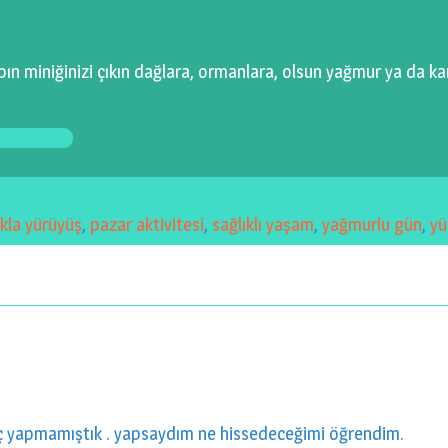
ın miniğinizi çıkın dağlara, ormanlara, olsun yağmur ya da ka
kla yürüyüş
,
pazar aktivitesi
,
sağlıklı yaşam
,
yağmurlu gün
,
yü
ç yapmamıştık . yapsaydım ne hissedeceğimi öğrendim.