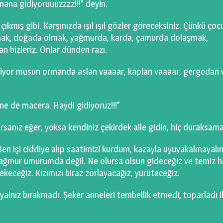
rmana gidiyoruuuzzzz!!!” deyin.
ıkmış gibi. Karşınızda ışıl ışıl gözler göreceksiniz. Çünkü çoc
ıkmak, doğada olmak, yağmurda, karda, çamurda dolaşmak,
n bizleriz. Onlar dünden razı.
iliyor musun ormanda aslan vaaaar, kaplan vaaaar, gergedan 
e de macera. Haydi gidiyoruz!!!”
orsanız eğer, yoksa kendiniz çekirdek aile gidin, hiç duraksam
Ben işi ciddiye alıp saatimizi kurdum, kazayla uyuyakalmayalı
 yağmur umurumda değil. Ne olursa olsun gideceğiz ve temiz 
ekeceğiz. Kızımızı biraz zorlayacağız, yürüteceğiz.
 yalnız bırakmadı. Şeker anneleri tembellik etmedi, toparladı i