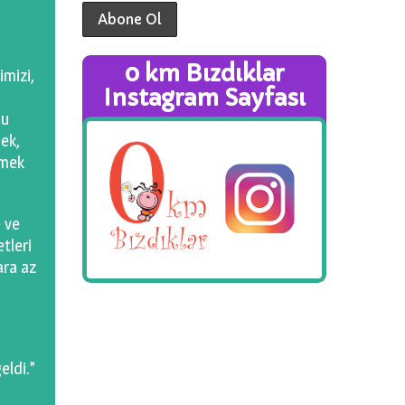
0 km Bızdıklar
imizi,
Instagram Sayfası
nu
ek,
tmek
e ve
tleri
ara az
eldi.”