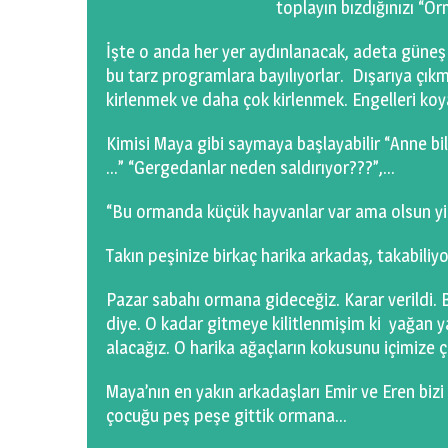
toplayın bızdığınızı “O
İşte o anda her yer aydınlanacak, adeta güneş ç
bu tarz programlara bayılıyorlar. Dışarıya ç
kirlenmek ve daha çok kirlenmek. Engelleri koya
Kimisi Maya gibi saymaya başlayabilir “Anne b
…” “Gergedanlar neden saldırıyor???”,…
“Bu ormanda küçük hayvanlar var ama olsun yin
Takın peşinize birkaç harika arkadaş, takabiliy
Pazar sabahı ormana gideceğiz. Karar verildi. 
diye. O kadar gitmeye kilitlenmişim ki yağan
alacağız. O harika ağaçların kokusunu içimize ç
Maya’nın en yakın arkadaşları Emir ve Eren bizi
çocuğu peş peşe gittik ormana…