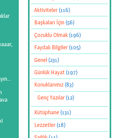
Aktiviteler
(116)
uklar
Başkaları İçin
(56)
Çocuklu Olmak
(196)
vaaar,
Faydalı Bilgiler
(105)
Genel
(231)
Günlük Hayat
(197)
ayın…
Konuklarımız
(83)
m
Genç Yazılar
(12)
hava
Kütüphane
(131)
ki
Lezzetler
(18)
Sağlık
(41)