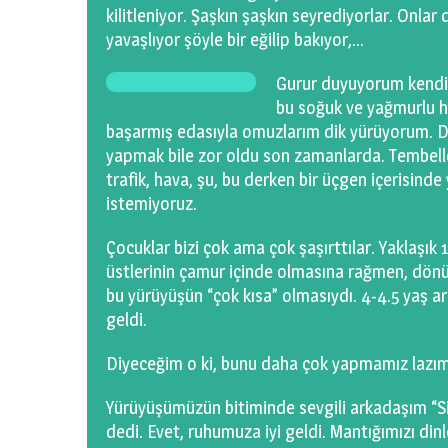
kilitleniyor. Şaşkın şaşkın seyrediyorlar. Onlar d
yavaşlıyor şöyle bir eğilip bakıyor,…
Gurur duyuyorum kendimi
bu soğuk ve yağmurlu h
başarmış edasıyla omuzlarım dik yürüyorum. Du
yapmak bile zor oldu son zamanlarda. Tembelle
trafik, hava, şu, bu derken bir üçgen içerisind
istemiyoruz.
Çocuklar bizi çok ama çok şaşırttılar. Yaklaşık 
üstlerinin çamur içinde olmasına rağmen, dönüş
bu yürüyüşün “çok kısa” olmasıydı. 4-4.5 yaş a
geldi.
Diyeceğim o ki, bunu daha çok yapmamız lazım.
Yürüyüşümüzün bitiminde sevgili arkadaşım “Si
dedi. Evet, ruhumuza iyi geldi. Mantığımızı d