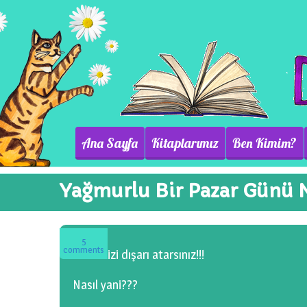
Ana Sayfa
Kitaplarımız
Ben Kimim?
Yağmurlu Bir Pazar Günü 
5
comments
Kendinizi dışarı atarsınız!!!
Nasıl yani???