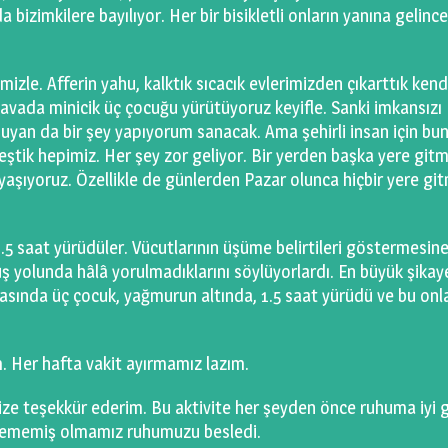
a bizimkilere bayılıyor. Her bir bisikletli onların yanına gelince
zle. Afferin yahu, kalktık sıcacık evlerimizden çıkarttık kend
avada minicik üç çocuğu yürütüyoruz keyifle. Sanki imkansızı
yan da bir şey yapıyorum sanacak. Ama şehirli insan için bu
ştik hepimiz. Her şey zor geliyor. Bir yerden başka yere gitm
e yaşıyoruz. Özellikle de günlerden Pazar olunca hiçbir yere gi
1.5 saat yürüdüler. Vücutlarının üşüme belirtileri göstermesin
 yolunda hâlâ yorulmadıklarını söylüyorlardı. En büyük şikaye
rasında üç çocuk, yağmurun altında, 1.5 saat yürüdü ve bu onl
 Her hafta vakit ayırmamız lazım.
ze teşekkür ederim. Bu aktivite her şeyden önce ruhuma iyi g
inlememiş olmamız ruhumuzu besledi.