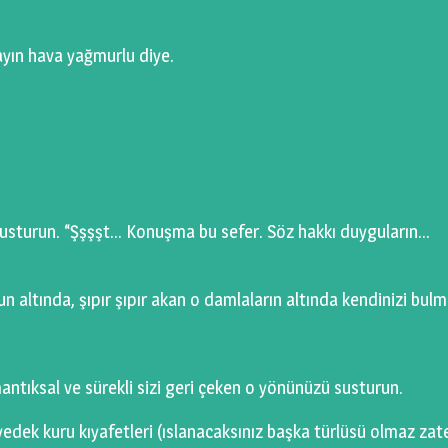
ayın hava yağmurlu diye.
zi susturun. “Şşşşt… Konuşma bu sefer. Söz hakkı duyguların…
 altında, şıpır şıpır akan o damlaların altında kendinizi bulm
ntıksal ve sürekli sizi geri çeken o yönünüzü susturun.
 yedek kuru kıyafetleri (ıslanacaksınız başka türlüsü olmaz zat