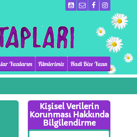
lar Yazılarım
Filmlerimiz
Hadi Bize Yazın
Kişisel Verilerin
Korunması Hakkında
Bilgilendirme