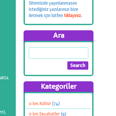
Sitemizde yayınlanmasını
istediğiniz yazılarınızı bize
iletmek için lütfen
tıklayınız
.
Ara
akta.
Kategoriler
0 km.Kültür
(74)
en),
0 km.Seyahatler
(9)