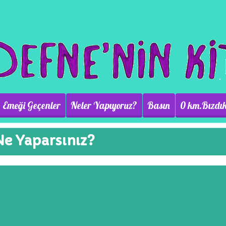
Emeği Geçenler
Neler Yapıyoruz?
Basın
0 km.Bızdık
Ne Yaparsınız?