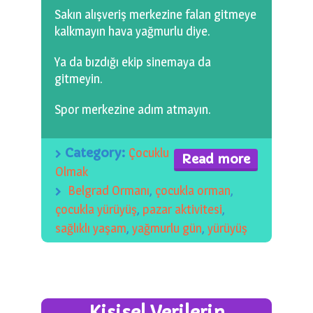
0 km.Bızdıklar Yazılarım
Sakın alışveriş merkezine falan gitmeye
kalkmayın hava yağmurlu diye.
Filmlerimiz
Ya da bızdığı ekip sinemaya da
Hadi Bize Yazın
gitmeyin.
Spor merkezine adım atmayın.
Category:
Çocuklu
Read more
Olmak
Belgrad Ormanı
,
çocukla orman
,
çocukla yürüyüş
,
pazar aktivitesi
,
sağlıklı yaşam
,
yağmurlu gün
,
yürüyüş
Kişisel Verilerin