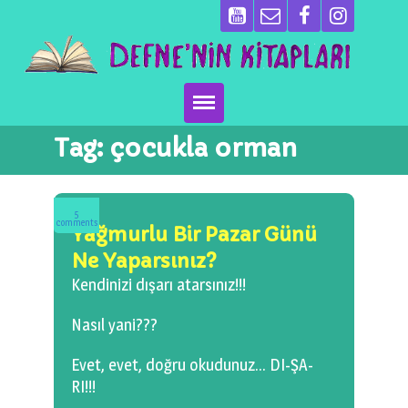
Tag:
çocukla orman
Ana Sayfa
Kitaplarımız
5
comments
Yağmurlu Bir Pazar Günü
Ben Kimim?
Ne Yaparsınız?
Emeği Geçenler
Kendinizi dışarı atarsınız!!!
Nasıl yani???
Neler Yapıyoruz?
Evet, evet, doğru okudunuz… DI-ŞA-
Basın
RI!!!