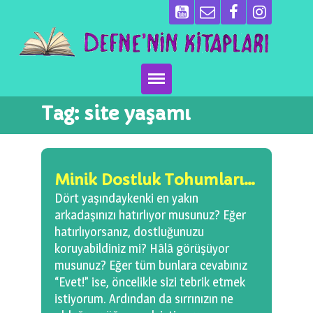
Tag:
site yaşamı
Ana Sayfa
Kitaplarımız
Minik Dostluk Tohumları…
Ben Kimim?
Dört yaşındaykenki en yakın
arkadaşınızı hatırlıyor musunuz? Eğer
Emeği Geçenler
hatırlıyorsanız, dostluğunuzu
koruyabildiniz mi? Hâlâ görüşüyor
Neler Yapıyoruz?
musunuz? Eğer tüm bunlara cevabınız
“Evet!” ise, öncelikle sizi tebrik etmek
Basın
istiyorum. Ardından da sırrınızın ne