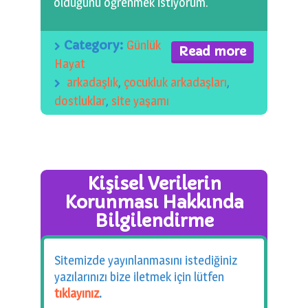
olduğunu öğrenmek istiyorum.
0 km.Bızdıklar Yazılarım
Filmlerimiz
Category:
Günlük
Read more
Hayat
Hadi Bize Yazın
arkadaşlık
,
çocukluk arkadaşları
,
dostluklar
,
site yaşamı
Kişisel Verilerin
Korunması Hakkında
Bilgilendirme
Sitemizde yayınlanmasını istediğiniz
yazılarınızı bize iletmek için lütfen
tıklayınız
.