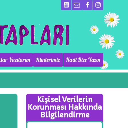
lar Yazılarım
Filmlerimiz
Hadi Bize Yazın
Kişisel Verilerin
Korunması Hakkında
Bilgilendirme