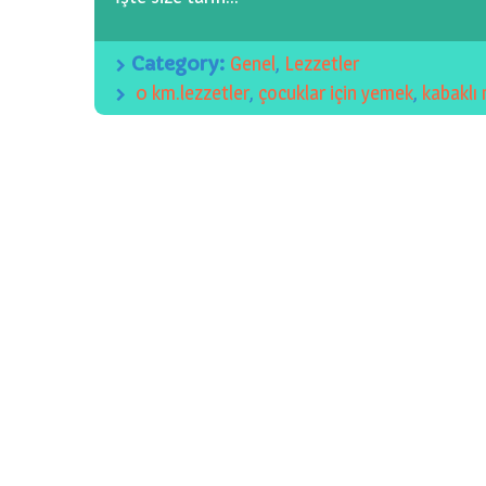
Category:
Genel
,
Lezzetler
0 km.lezzetler
,
çocuklar için yemek
,
kabaklı 