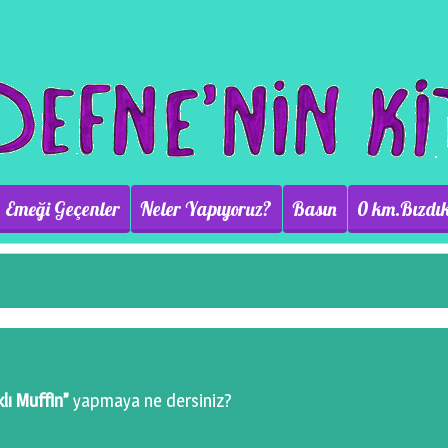
Emeği Geçenler
Neler Yapıyoruz?
Basın
0 km.Bızdık
lı Muffin”
yapmaya ne dersiniz?