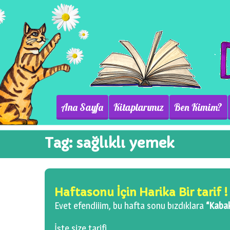
Ana Sayfa
Kitaplarımız
Ben Kimim?
Tag:
sağlıklı yemek
Haftasonu İçin Harika Bir tarif !
Evet efendiiim, bu hafta sonu bızdıklara
“Kabak
İşte size tarifi…