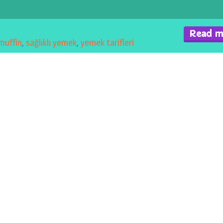
Read m
muffin
,
sağlıklı yemek
,
yemek tarifleri