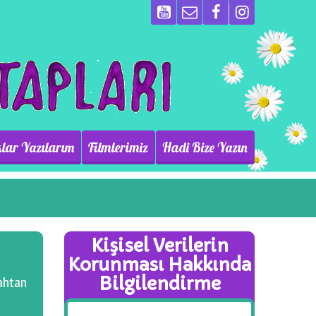
lar Yazılarım
Filmlerimiz
Hadi Bize Yazın
Kişisel Verilerin
Korunması Hakkında
Bilgilendirme
lahtan