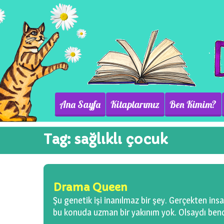
Ana Sayfa
Kitaplarımız
Ben Kimim?
Tag:
sağlıklı çocuk
Drama Queen
Şu genetik işi inanılmaz bir şey. Gerçekten in
bu konuda uzman bir yakınım yok. Olsaydı bend