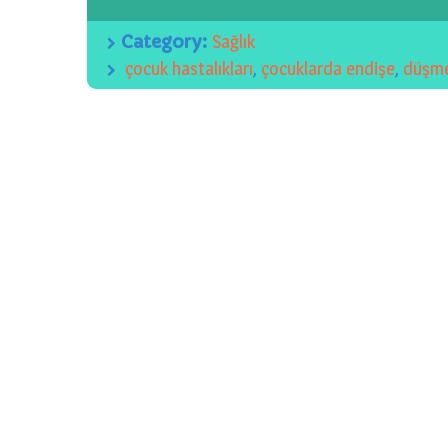
Category:
Sağlık
çocuk hastalıkları
,
çocuklarda endişe
,
düşm