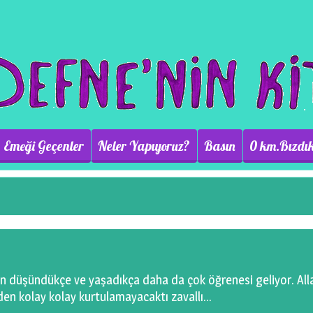
Emeği Geçenler
Neler Yapıyoruz?
Basın
0 km.Bızdık
san düşündükçe ve yaşadıkça daha da çok öğrenesi geliyor. Al
en kolay kolay kurtulamayacaktı zavallı…