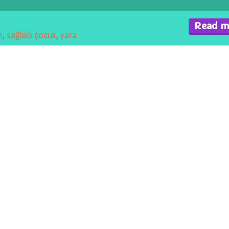
Read m
e
,
sağlıklı çocuk
,
yara