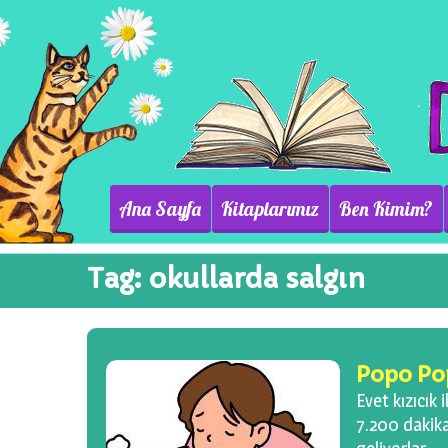
Ana Sayfa
Kitaplarımız
Ben Kimim?
Tag:
okullarda salgın
Popo Pop
Evet kızıcık
7.200 dakika