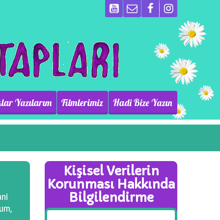
lar Yazılarım
Filmlerimiz
Hadi Bize Yazın
Kişisel Verilerin
Korunması Hakkında
Bilgilendirme
ani
rum,