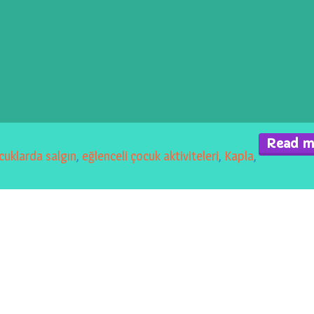
Read m
cuklarda salgın
,
eğlenceli çocuk aktiviteleri
,
Kapla
,