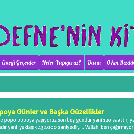
Emeği Geçenler
Neler Yapıyoruz?
Basın
0 km.Bızdık
oya Günler ve Başka Güzellikler
 ile popo popoya yaşıyoruz son beş gündür yani 120 saattir, y
dır yani yaklaşık 432.000 saniyedir,…. Vallahi ben çağırmıyo