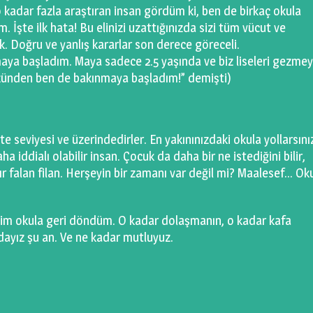
kadar fazla araştıran insan gördüm ki, ben de birkaç okula
İşte ilk hata! Bu elinizi uzattığınızda sizi tüm vücut ve
ok. Doğru ve yanlış kararlar son derece göreceli.
aya başladım. Maya sadece 2.5 yaşında ve biz liseleri gezme
üzünden ben de bakınmaya başladım!” demişti)
te seviyesi ve üzerindedirler. En yakınınızdaki okula yollarsını
 iddialı olabilir insan. Çocuk da daha bir ne istediğini bilir,
 falan filan. Herşeyin bir zamanı var değil mi? Maalesef… Okul
ğim okula geri döndüm. O kadar dolaşmanın, o kadar kafa
ldayız şu an. Ve ne kadar mutluyuz.