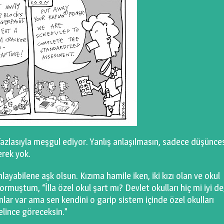
fazlasıyla meşgul ediyor. Yanlış anlaşılmasın, sadece düşünce
erek yok.
anlayabilene aşk olsun. Kızıma hamile iken, iki kızı olan ve okul
ştum, “İlla özel okul şart mı? Devlet okulları hiç mi iyi de
anlar var ama sen kendini o garip sistem içinde özel okulları
elince göreceksin.”