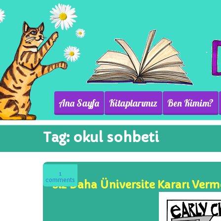
Ana Sayfa
Kitaplarımız
Ben Kimim?
Tag:
okul sohbeti
1
comments
Siz Daha Üniversite Kararı Verm