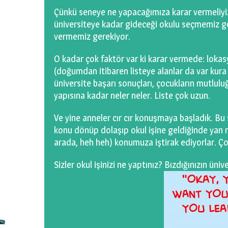
Çünkü seneye ne yapacağımıza karar vermeliyi
üniversiteye kadar gideceği okulu seçmemiz ge
vermemiz gerekiyor.
O kadar çok faktör var ki karar vermede: lokasyo
(doğumdan itibaren listeye alanlar da var kura i
üniversite başarı sonuçları, çocukların mutlul
yapısına kadar neler neler. Liste çok uzun.
Ve yine anneler cır cır konuşmaya başladık. B
konu dönüp dolaşıp okul işine geldiğinde yan
arada, heh heh) konumuza iştirak ediyorlar. Ço
Sizler okul işinizi ne yaptınız? Bızdığınızın ün