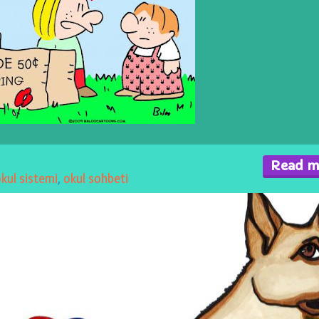
Read m
kul sistemi
,
okul sohbeti