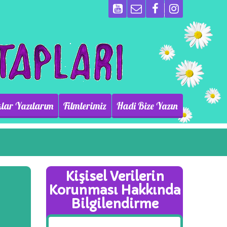
lar Yazılarım
Filmlerimiz
Hadi Bize Yazın
Kişisel Verilerin
Korunması Hakkında
Bilgilendirme