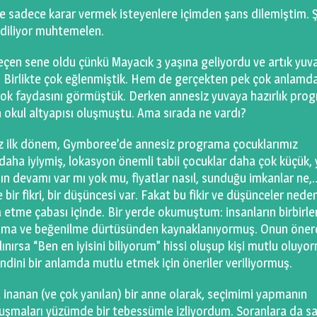
 sadece karar vermek isteyenlere içimden şans dilemiştim. 
 diliyor muhtemelen.
geçen sene oldu çünkü Mayacık 3 yaşına geliyordu ve artık yuv
k. Birlikte çok eğlenmiştik. Hem de gerçekten pek çok anlamda
 çok faydasını görmüştük. Derken annesiz yuvaya hazırlık pro
n okul altyapısı oluşmuştu. Ama sırada ne vardı?
ımız ilk dönem, Gymboree’de annesiz programa çocuklarımız
 daha iyiymiş, lokasyon önemli tabii çocuklar daha çok küçük, 
nın devamı var mı yok mu, fiyatlar nasıl, sunduğu imkanlar ne
de bir fikri, bir düşüncesi var. Fakat bu fikir ve düşünceler nede
a etme çabası içinde. Bir yerde okumuştum: insanların birbirle
y alma ve beğenilme dürtüsünden kaynaklanıyormuş. Onun öner
ınırsa “Ben en iyisini biliyorum” hissi oluşup kişi mutlu oluyo
ndini bir anlamda mutlu etmek için öneriler veriliyormuş.
inanan (ve çok yanılan) bir anne olarak, seçimimi yapmanın
nuşmaları yüzümde bir tebessümle izliyordum. Soranlara da s