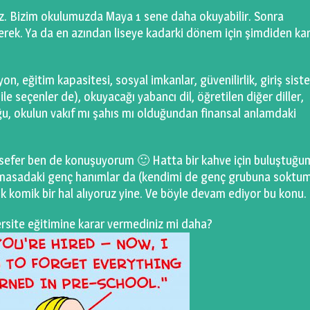
z. Bizim okulumuzda Maya 1 sene daha okuyabilir. Sonra
rek. Ya da en azından liseye kadarki dönem için şimdiden ka
n, eğitim kapasitesi, sosyal imkanlar, güvenilirlik, giriş sist
le seçenler de), okuyacağı yabancı dil, öğretilen diğer diller,
uğu, okulun vakıf mı şahıs mı olduğundan finansal anlamdaki
u sefer ben de konuşuyorum 🙂 Hatta bir kahve için buluştuğ
 masadaki genç hanımlar da (kendimi de genç grubuna soktu
k komik bir hal alıyoruz yine. Ve böyle devam ediyor bu konu.
iversite eğitimine karar vermediniz mi daha?