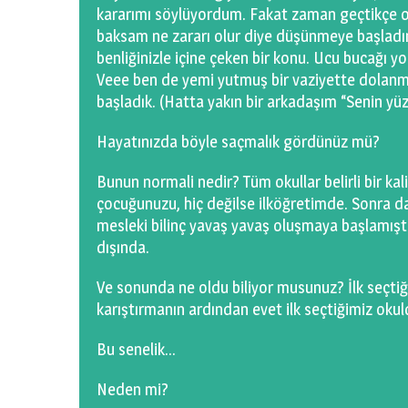
kararımı söylüyordum. Fakat zaman geçtikçe o 
baksam ne zararı olur diye düşünmeye başladım. 
benliğinizle içine çeken bir konu. Ucu bucağı y
Veee ben de yemi yutmuş bir vaziyette dolanm
başladık. (Hatta yakın bir arkadaşım “Senin y
Hayatınızda böyle saçmalık gördünüz mü?
Bunun normali nedir? Tüm okullar belirli bir kali
çocuğunuzu, hiç değilse ilköğretimde. Sonra daha
mesleki bilinç yavaş yavaş oluşmaya başlamıştır
dışında.
Ve sonunda ne oldu biliyor musunuz? İlk seçti
karıştırmanın ardından evet ilk seçtiğimiz oku
Bu senelik…
Neden mi?