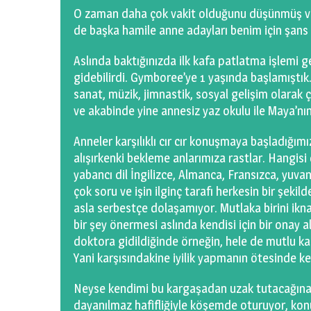
O zaman daha çok vakit olduğunu düşünmüş ve
de başka hamile anne adayları benim için şans
Aslında baktığınızda ilk kafa patlatma işlemi 
gidebilirdi. Gymboree’ye 1 yaşında başlamıştı
sanat, müzik, jimnastik, sosyal gelişim olarak
ve akabinde yine annesiz yaz okulu ile Maya’nı
Anneler karşılıklı cır cır konuşmaya başladığ
alışırkenki bekleme anlarımıza rastlar. Hangisi
yabancı dil İngilizce, Almanca, Fransızca, yuva
çok soru ve işin ilginç tarafı herkesin bir şekil
asla serbestçe dolaşamıyor. Mutlaka birini ikn
bir şey önermesi aslında kendisi için bir ona
doktora gidildiğinde örneğin, hele de mutlu kal
Yani karşısındakine iyilik yapmanın ötesinde ke
Neyse kendimi bu kargaşadan uzak tutacağına 
dayanılmaz hafifliğiyle köşemde oturuyor, ko