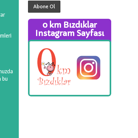
rar
0 km Bızdıklar
Instagram Sayfası
emleri
umuzda
m bu