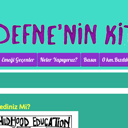
Emeği Geçenler
Neler Yapıyoruz?
Basın
0 km.Bızdık
ediniz Mi?