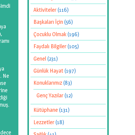
Şimdi
Aktiviteler
(116)
Başkaları İçin
(56)
aya
,
Çocuklu Olmak
(196)
gramı
Faydalı Bilgiler
(105)
Genel
(231)
ya
Günlük Hayat
(197)
,… Ne
nse
Konuklarımız
(83)
rine
Genç Yazılar
(12)
diği
rmuş.
Kütüphane
(131)
Lezzetler
(18)
adece
Sağlık
(41)