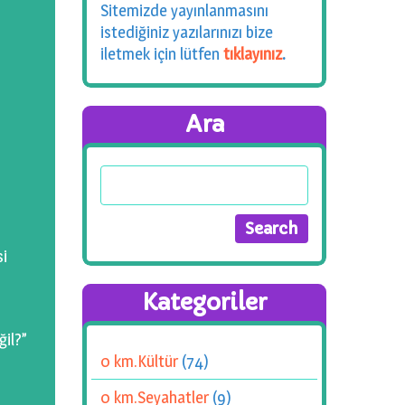
Sitemizde yayınlanmasını
istediğiniz yazılarınızı bize
iletmek için lütfen
tıklayınız
.
Ara
si
Kategoriler
ğil?”
0 km.Kültür
(74)
0 km.Seyahatler
(9)