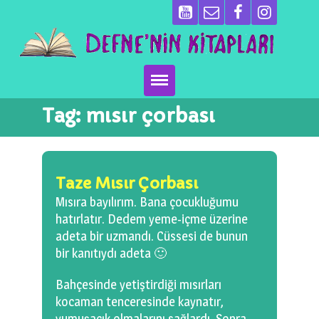
Tag:
mısır çorbası
Ana Sayfa
Kitaplarımız
Taze Mısır Çorbası
Ben Kimim?
Mısıra bayılırım. Bana çocukluğumu
hatırlatır. Dedem yeme-içme üzerine
Emeği Geçenler
adeta bir uzmandı. Cüssesi de bunun
bir kanıtıydı adeta 🙂
Neler Yapıyoruz?
Bahçesinde yetiştirdiği mısırları
Basın
kocaman tenceresinde kaynatır,
yumuşacık olmalarını sağlardı. Sonra