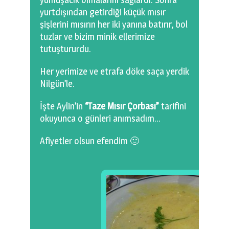
0 km.Bızdıklar Yazılarım
yurtdışından getirdiği küçük mısır
şişlerini mısırın her iki yanına batırır, bol
Filmlerimiz
tuzlar ve bizim minik ellerimize
tutuştururdu.
Hadi Bize Yazın
Her yerimize ve etrafa döke saça yerdik
Nilgün’le.
İşte Aylin’in
“Taze Mısır Çorbası”
tarifini
okuyunca o günleri anımsadım…
Afiyetler olsun efendim 🙂