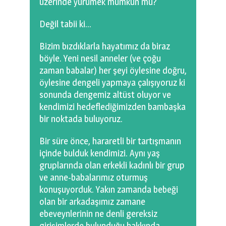
üzerinde yürümek mümkün mü?
0 km.Bızdıklar Yazılarım
Değil tabii ki…
Filmlerimiz
Bizim bızdıklarla hayatımız da biraz
Hadi Bize Yazın
böyle. Yeni nesil anneler (ve çoğu
zaman babalar) her şeyi öylesine doğru,
öylesine dengeli yapmaya çalışıyoruz ki
sonunda dengemiz altüst oluyor ve
kendimizi hedeflediğimizden bambaşka
bir noktada buluyoruz.
Bir süre önce, hararetli bir tartışmanın
içinde bulduk kendimizi. Aynı yaş
gruplarında olan erkekli kadınlı bir grup
ve anne-babalarımız oturmuş
konuşuyorduk. Yakın zamanda bebeği
olan bir arkadaşımız zamane
ebeveynlerinin ne denli gereksiz
girişimlerde bulunduğu hakkında