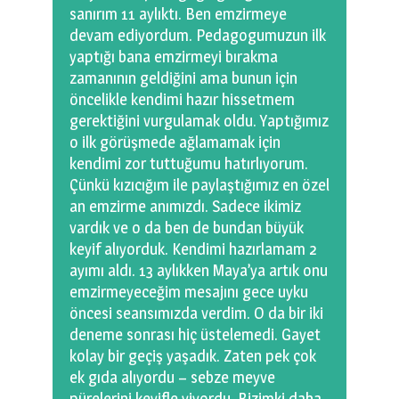
sanırım 11 aylıktı. Ben emzirmeye
devam ediyordum. Pedagogumuzun ilk
yaptığı bana emzirmeyi bırakma
zamanının geldiğini ama bunun için
öncelikle kendimi hazır hissetmem
gerektiğini vurgulamak oldu. Yaptığımız
o ilk görüşmede ağlamamak için
kendimi zor tuttuğumu hatırlıyorum.
Çünkü kızıcığım ile paylaştığımız en özel
an emzirme anımızdı. Sadece ikimiz
vardık ve o da ben de bundan büyük
keyif alıyorduk. Kendimi hazırlamam 2
ayımı aldı. 13 aylıkken Maya’ya artık onu
emzirmeyeceğim mesajını gece uyku
öncesi seansımızda verdim. O da bir iki
deneme sonrası hiç üstelemedi. Gayet
kolay bir geçiş yaşadık. Zaten pek çok
ek gıda alıyordu – sebze meyve
pürelerini keyifle yiyordu. Bizimki daha