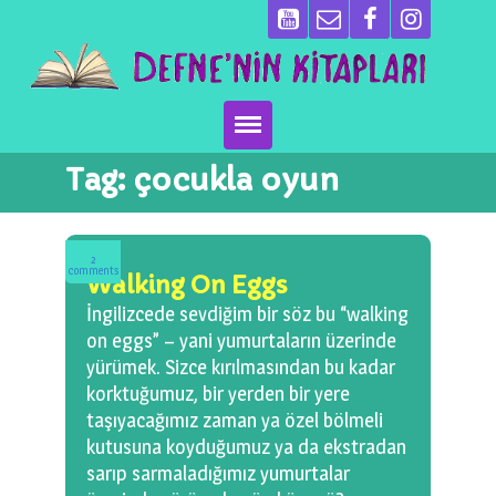
Tag:
çocukla oyun
Ana Sayfa
Kitaplarımız
2
comments
Walking On Eggs
Ben Kimim?
İngilizcede sevdiğim bir söz bu “walking
on eggs” – yani yumurtaların üzerinde
Emeği Geçenler
yürümek. Sizce kırılmasından bu kadar
korktuğumuz, bir yerden bir yere
Neler Yapıyoruz?
taşıyacağımız zaman ya özel bölmeli
kutusuna koyduğumuz ya da ekstradan
Basın
sarıp sarmaladığımız yumurtalar