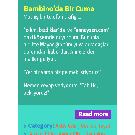
0 km.Bızdıklar Yazılarım
Bambino’da Bir Cuma
Müthiş bir telefon trafiği…
Filmlerimiz
“0 km. bızdıklar”
da ve
“anneysen.com”
Hadi Bize Yazın
daki köşemde duyurdum. Bununla
birlikte Mayacığın tüm yuva arkadaşları
durumdan haberdar. Annelerden
mailler geliyor.
“Yeriniz varsa biz gelmek istiyoruz.”
Hemen cevap veriyorum: “Tabii ki,
bekliyoruz!”
Read more
Category:
Aktiviteler
,
Günlük Hayat
Alkent Etiler
,
Aynur Çitçi
,
Bambino