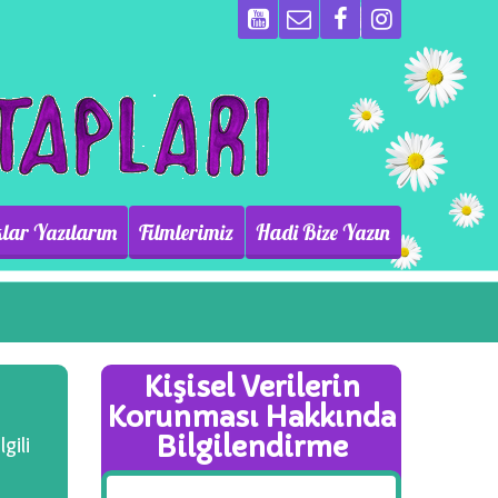
lar Yazılarım
Filmlerimiz
Hadi Bize Yazın
Kişisel Verilerin
Korunması Hakkında
Bilgilendirme
lgili