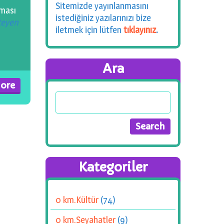
Sitemizde yayınlanmasını
lması
istediğiniz yazılarınızı bize
teyen
iletmek için lütfen
tıklayınız
.
Ara
ore
Kategoriler
0 km.Kültür
(74)
0 km.Seyahatler
(9)