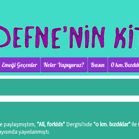
Emeği Geçenler
Neler Yapıyoruz?
Basın
0 km.Bızdık
ce paylaşmıştım,
“All, forkids”
Dergisi’nde
“0 km. bızdıklar”
ile i
ayısında yayınlanmıştı.