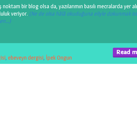
ş noktam bir blog olsa da, yazılarımın basılı mecralarda yer a
luluk veriyor.
(Ne de olsa hâlâ okuduğuna eliyle dokunmak is
ben…)
Read m
isi
,
ebeveyn dergisi
,
İpek Ongun