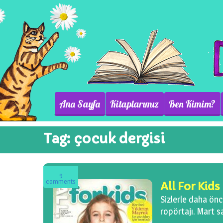
Ana Sayfa
Kitaplarımız
Ben Kimim?
Tag:
çocuk dergisi
9
comments
All For Kids
Sizlerle daha ön
ropörtajı. Mart s