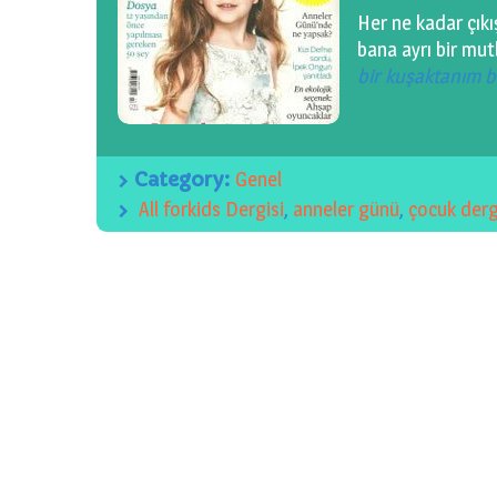
Her ne kadar çıkı
bana ayrı bir mut
bir kuşaktanım 
Category:
Genel
All forkids Dergisi
,
anneler günü
,
çocuk derg