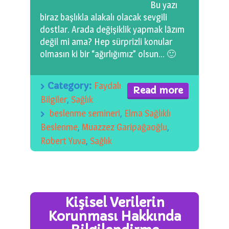
Bu yazı
0 km.Bızdıklar Yazılarım
biraz başlıkla alakalı olacak sevgili
dostlar. Arada değişiklik yapmak lâzım
Filmlerimiz
değil mi ama? Hep sürprizli konular
olmasın ki bir “ağırlığımız” olsun… 🙂
Hadi Bize Yazın
Category:
Faydalı
Read more
Bilgiler
,
Sağlık
beslenme semineri
,
Elma Sağlıklı
Beslenme
,
Muazzez Garipağaoğlu
,
Robert Yuva
,
Sağlık
Kişisel Verilerin
Korunması Hakkında