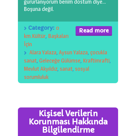
gururlanıyorum benim dostum diye…
Boşuna değil.
Category:
0
Read more
km.Kültür
,
Başkaları
İçin
Alara Yalaza
,
Aysun Yalaza
,
çocukla
sanat
,
Geleceğe Gülümse
,
Kraftimrafti
,
Mevlut Akyıldız
,
sanat
,
sosyal
sorumluluk
Kişisel Verilerin
Korunması Hakkında
Bilgilendirme