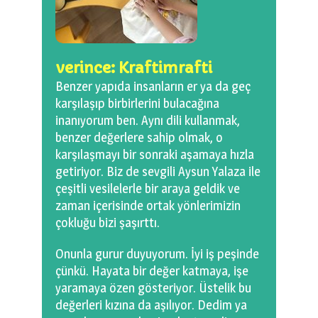
0 km.Bızdıklar Yazılarım
Filmlerimiz
verince: Kraftimrafti
Hadi Bize Yazın
Benzer yapıda insanların er ya da geç
karşılaşıp birbirlerini bulacağına
inanıyorum ben. Aynı dili kullanmak,
benzer değerlere sahip olmak, o
karşılaşmayı bir sonraki aşamaya hızla
getiriyor. Biz de sevgili Aysun Yalaza ile
çeşitli vesilelerle bir araya geldik ve
zaman içerisinde ortak yönlerimizin
çokluğu bizi şaşırttı.
Onunla gurur duyuyorum. İyi iş peşinde
çünkü. Hayata bir değer katmaya, işe
yaramaya özen gösteriyor. Üstelik bu
değerleri kızına da aşılıyor. Dedim ya