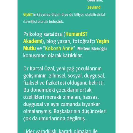
Oteli’
nde,
0 km.Bızdıklar Yazılarım
Zeyland
Giyim
’in (Zeynep Giyim diye de biliyor olabilirsiniz)
Filmlerimiz
davetlisi olarak buluştuk.
Hadi Bize Yazın
Psikolog
(
HumanIST
Kartal Özal
Akademi
), blog yazarı, fotoğrafçı
Yeşim
Mutlu
ve “
Kokosh Anne
”
Meltem Biciroğlu
konuşmacı olarak katıldılar.
Dr.Kartal Özal, yeni çağ çocuklarının
gelişiminin zihinsel, sosyal, duygusal,
fiziksel ve fizikötesi olduğunu belirtti.
Bu dönemdeki çocukların ortak
özellikleri meraklı olmaları, hassas,
duygusal ve aynı zamanda isyankar
olmalarıymış. Başkalarının düşünceleri
çok da umurlarında değilmiş…
Lider yaradılışlı, kararlı olmaları ile