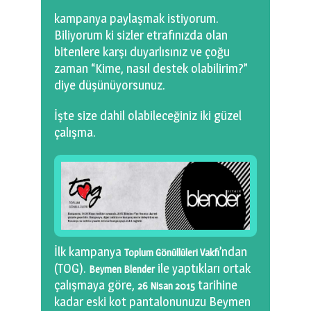
0 km.Bızdıklar Yazılarım
kampanya paylaşmak istiyorum.
Biliyorum ki sizler etrafınızda olan
Filmlerimiz
bitenlere karşı duyarlısınız ve çoğu
zaman “Kime, nasıl destek olabilirim?”
Hadi Bize Yazın
diye düşünüyorsunuz.
İşte size dahil olabileceğiniz iki güzel
çalışma.
İlk kampanya
’ndan
Toplum Gönüllüleri Vakfı
(TOG).
ile yaptıkları ortak
Beymen Blender
çalışmaya göre,
tarihine
26 Nisan 2015
kadar eski kot pantalonunuzu Beymen