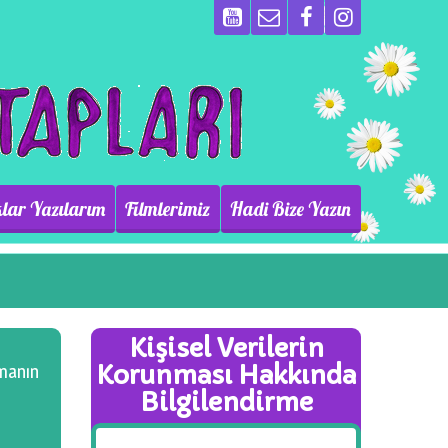
lar Yazılarım
Filmlerimiz
Hadi Bize Yazın
Kişisel Verilerin
Korunması Hakkında
amanın
Bilgilendirme