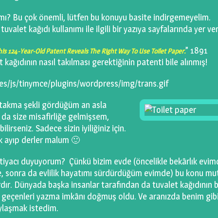
 mı? Bu çok önemli, lütfen bu konuyu basite indirgemeyelim.
 tuvalet kağıdı kullanımı ile ilgili bir yazıya sayfalarında yer ve
” 1891
his 124-Year-Old Patent Reveals The Right Way To Use Toilet Paper.
 kağıdının nasıl takılması gerektiğinin patenti bile alınmış!
 takma şekli gördüğüm an asla
 da size misafirliğe gelmişsem,
lirseniz. Sadece sizin iyiliğiniz için.
k ayıp derler malum 🙂
htiyacı duyuyorum? Çünkü bizim evde (öncelikle bekârlık evim
 sonra da evlilik hayatımı sürdürdüğüm evimde) bu konu mu
ardır. Dünyada başka insanlar tarafından da tuvalet kağıdının b
n geçenleri yazma imkânı doğmuş oldu. Ve aranızda benim gibi
aylaşmak istedim.