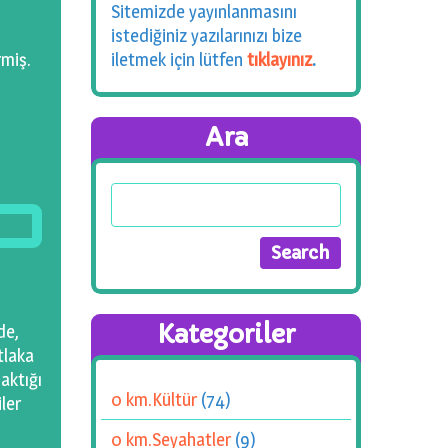
Sitemizde yayınlanmasını
istediğiniz yazılarınızı bize
rmiş.
iletmek için lütfen
tıklayınız
.
Ara
Kategoriler
de,
tlaka
aktığı
0 km.Kültür
(74)
ler
0 km.Seyahatler
(9)