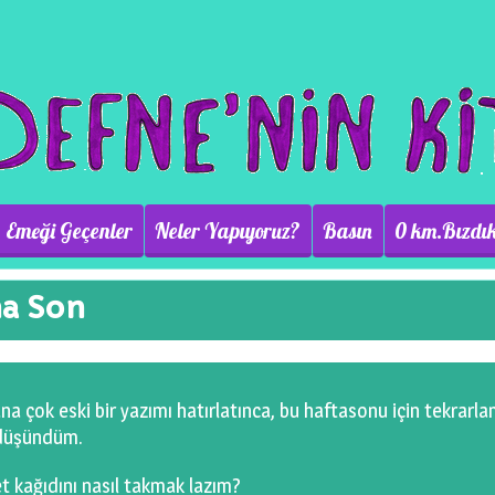
Emeği Geçenler
Neler Yapıyoruz?
Basın
0 km.Bızdık
na Son
na çok eski bir yazımı hatırlatınca, bu haftasonu için tekrarl
 düşündüm.
 kağıdını nasıl takmak lazım?