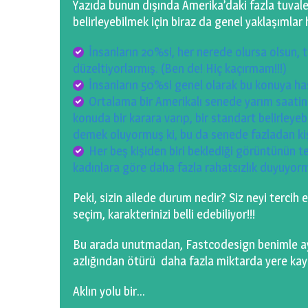
Yazıda bunun dışında Amerika’daki fazla tuvalet 
belirleyebilmek için biraz da genel yaklaşımlar 
İnsanların 20%si, her nerede olursa olsun, t
düzeltiyorlarmış. (Ben de! Hiç kaçırmam!!!)
İnsanların 50%si genel olarak bu konuya ha
Ortalama bir Amerikalı senede yarım saatin
konuda bir karara varıp, bir standart belirleye
demek oluyormuş ki, bu da senede fazladan kişi
Her beş kişiden biri beklediği görüntünün te
kadınlara göre daha fazla rahatsızlık duyuyo
Peki, sizin ailede durum nedir? Siz neyi terci
seçim, karakterinizi belli edebiliyor!!!
Bu arada unutmadan, Fastcodesign benimle ay
azlığından ötürü daha fazla miktarda yere kayıp
Aklın yolu bir…