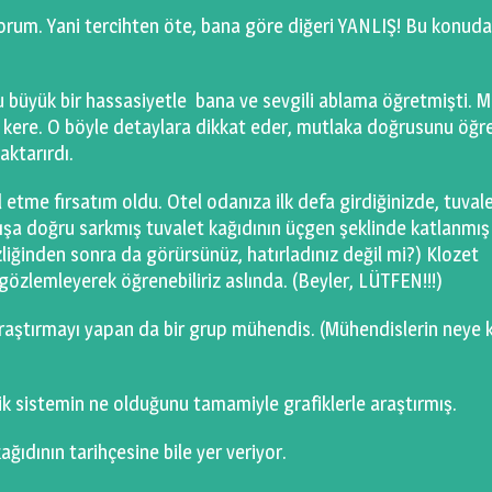
rum. Yani tercihten öte, bana göre diğeri YANLIŞ! Bu konuda
üyük bir hassasiyetle bana ve sevgili ablama öğretmişti. Mi
 kere. O böyle detaylara dikkat eder, mutlaka doğrusunu öğre
aktarırdı.
 etme fırsatım oldu. Otel odanıza ilk defa girdiğinizde, tuval
ışa doğru sarkmış tuvalet kağıdının üçgen şeklinde katlanmış
iğinden sonra da görürsünüz, hatırladınız değil mi?) Klozet
 gözlemleyerek öğrenebiliriz aslında. (Beyler, LÜTFEN!!!)
raştırmayı yapan da bir grup mühendis. (Mühendislerin neye 
ik sistemin ne olduğunu tamamiyle grafiklerle araştırmış.
ağıdının tarihçesine bile yer veriyor.