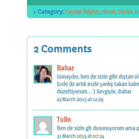
Category:
Faydalı Bilgiler
,
Genel
,
Günlük H
2 Comments
Bahar
Günaydın, ben de sizin gibi dıştan 
Evde (ki artık evde yanlış takan kal
düzeltiyorum... :) Sevgiyle, Bahar
23 March 2015 at 12:29
Tulin
Ben de sizin gb dusunuyorum ama p
31 March 2015 at 07:24