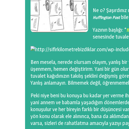
Ne o? Şaşırdınız
bile
Huffington Post
Yazının başlığı: “
T
senesinde tuvalet
Ben mesela, nerede olursam olayım, yanlış bir
üşenmem, hemen değiştirirm. Yani bir gün olur
tuvalet kağıdınızın takılış şeklini değişmiş görebi
Yanlış anlamayın. Bilmemek değil, öğrenmeme
Peki niye beni bu konuya bu kadar yer verme i
yani annem ve babamla yaşadığım dönemlerde,
konuşulur ve her bireyin farklı bir düşüncesi v
yön konu olarak ele alınınca, bana da aklımda
varsa, sizleri de rahatlatma amacıyla yazıyı p