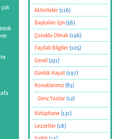
 çok
Aktiviteler
(116)
Başkaları İçin
(56)
nicik
Çocuklu Olmak
(196)
nir
Faydalı Bilgiler
(105)
ete
Genel
(231)
Günlük Hayat
(197)
Konuklarımız
(83)
kafa
Genç Yazılar
(12)
Kütüphane
(131)
Lezzetler
(18)
Sağlık
(41)