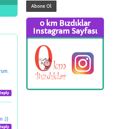
0 km Bızdıklar
Instagram Sayfası
orum.
Reply
 :))
Reply