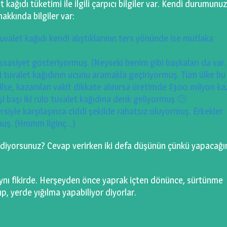
kağıdı tüketimi ile ilgili çarpıcı bilgiler var. Kendi durumunu
hakkında bilgiler var:
uvalet kağıdı kendi alıştıklarının ters yönünde ise mutlaka
ssasiyet gösteriyormuş. (Neyseki benim gibi başkaları da var
i tuvalet kağıdının ucunu aramakla geçiriyormuş. Tüm ülke bu
bilse, kazanılan vakit dikkate alınırsa üretimde $300 milyon k
 başı iki rulo tuvalet kağıdına denk geliyormuş 🙂
rsiyle karşılaşınca ciddi şekilde rahatsız oluyormuş. Erkekler
rmuş. (Hmmm ilginç…)
h ediyorsunuz? Cevap verirken iki defa düşünün çünkü yapacağı
nı fikirde. Herşeyden önce yaprak içten dönünce, sürtünme
, yerde yığılma yapabiliyor diyorlar.