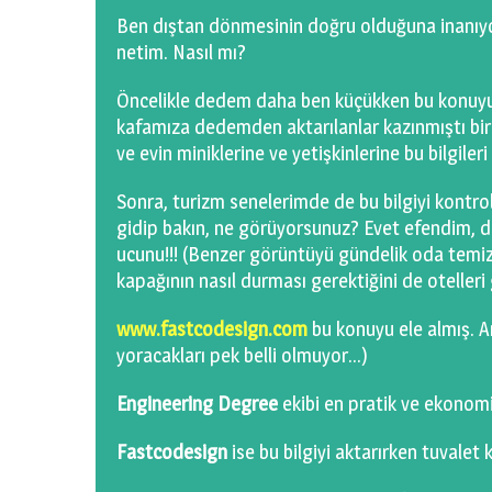
Ben dıştan dönmesinin doğru olduğuna inanıyo
netim. Nasıl mı?
Öncelikle dedem daha ben küçükken bu konuyu b
kafamıza dedemden aktarılanlar kazınmıştı bir
ve evin miniklerine ve yetişkinlerine bu bilgileri 
Sonra, turizm senelerimde de bu bilgiyi kontrol
gidip bakın, ne görüyorsunuz? Evet efendim, d
ucunu!!! (Benzer görüntüyü gündelik oda temizl
kapağının nasıl durması gerektiğini de otelleri
www.fastcodesign.com
bu konuyu ele almış. A
yoracakları pek belli olmuyor…)
Engineering Degree
ekibi en pratik ve ekonom
Fastcodesign
ise bu bilgiyi aktarırken tuvalet k