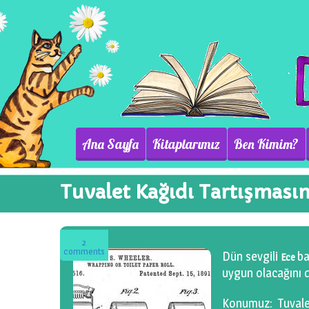
Ana Sayfa
Kitaplarımız
Ben Kimim?
Tuvalet Kağıdı Tartışması
2
comments
Dün sevgili
ba
Ece
uygun olacağını
Konumuz: Tuvalet