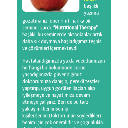
0 km.Bızdıklar Yazılarım
başlıklı
yazıma
Filmlerimiz
gözatmanızı öneririm) harika bir
seminer vardı.
“Nutritional Therapy”
Hadi Bize Yazın
başlıklı bu seminerde aktarılanlar artık
daha sık duymaya başladığımız teşhis
ve çözümleri içermekteydi.
Hastalandığımızda ya da vücudumuzun
herhangi bir bölümünde sorun
yaşadığımızda güvendiğimiz
doktorumuza danışıp, gerekli testleri
yaptırıp, uygun görülen ilaçları alıp
iyileşmeye ve hayatımıza devam
etmeye çalışırız. Ben de bu tarz
yaklaşımı benimsemiş
kişilerdenim.Doktorumun söyledikleri
benim için çok önemlidir ve çoğunlukla