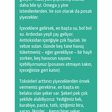
daha bile iyi. Omega 3 yine
istenilenlerden. Ve son olarak da posalı
yiyecekler.
İçeceklere gelirsek, en başta su, bol bol
su. Ardından yeşil çay geliyor.
Antioksidan içeriğiyle çok faydalı. Ve
sebze suları. Günde beş tane havuç
tüketmeniz – eğer gerekliyse – bir hayli
zorken, beş havucun suyunu
içebiliyorsunuz (posasını atmayın sakın,
içeceğinize geri katın)
Toksinleri arttırıcı yiyeceklerden örnek
vermemiz gerekirse, en başta en
belalısı olan şeker var. Şekeri pek çok
şekilde alabiliyoruz. Yediğimiz kek,
kurabiye, pasta, tatlı, içtiğimiz bira,
şarap, likörler,.. Hepsi birer şeker