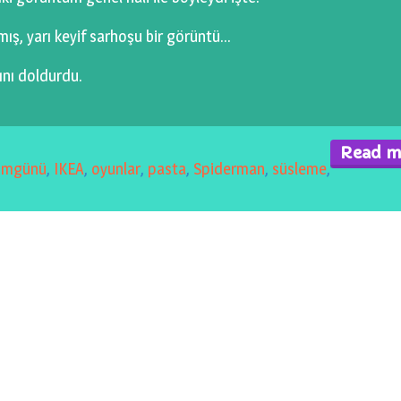
mış, yarı keyif sarhoşu bir görüntü…
ını doldurdu.
Read m
umgünü
,
IKEA
,
oyunlar
,
pasta
,
Spiderman
,
süsleme
,