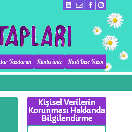
lar Yazılarım
Filmlerimiz
Hadi Bize Yazın
Kişisel Verilerin
Korunması Hakkında
Bilgilendirme