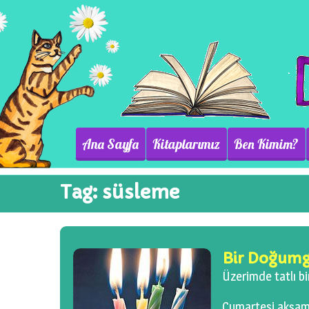
Ana Sayfa
Kitaplarımız
Ben Kimim?
Tag:
süsleme
Bir Doğum
Üzerimde tatlı b
Cumartesi akşamk