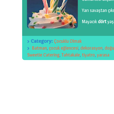
Yarı savaştan çık
Mayacık
dört
yaş
Category:
Çocuklu Olmak
Batman
,
çocuk eğlencesi
,
dekorasyon
,
doğ
Sweetie Catering
,
Tahtakale
,
tiyatro
,
yarasa