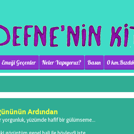
Emeği Geçenler
Neler Yapıyoruz?
Basın
0 km.Bızdık
gününün Ardından
ir yorgunluk, yüzümde hafif bir gülümseme…
i görüntüm genel hali ile böyleydi işte.