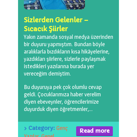
0 km.Bızdıklar Yazılarım
Filmlerimiz
Sizlerden Gelenler –
Sıcacık Şiirler
Hadi Bize Yazın
Yakın zamanda sosyal medya üzerinden
bir duyuru yapmıştım. Bundan böyle
aralıklarla bızdıkların kısa hikâyelerine,
yazdıkları şiirlere, sizlerle paylaşmak
istedikleri yazılarına burada yer
vereceğim demiştim.
Bu duyuruya pek çok olumlu cevap
geldi. Çocuklarımıza haber verelim
diyen ebeveynler, öğrencilerimize
duyurduk diyen öğretmenler,…
Category:
Genç
Read more
Yazılar
,
Genel
,