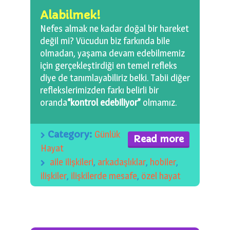
0 km.Bızdıklar Yazılarım
Alabilmek!
Nefes almak ne kadar doğal bir hareket
Filmlerimiz
değil mi? Vücudun biz farkında bile
olmadan, yaşama devam edebilmemiz
Hadi Bize Yazın
için gerçekleştirdiği en temel refleks
diye de tanımlayabiliriz belki. Tabii diğer
reflekslerimizden farkı belirli bir
oranda
“kontrol edebiliyor”
olmamız.
Category:
Günlük
Read more
Hayat
aile ilişkileri
,
arkadaşlıklar
,
hobiler
,
ilişkiler
,
ilişkilerde mesafe
,
özel hayat