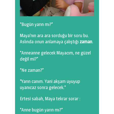
0 km.Bızdıklar Yazılarım
Filmlerimiz
“Bugün yarın mı?”
Hadi Bize Yazın
Maya’nın ara ara sorduğu bir soru bu.
Aslında onun anlamaya çalıştığı
zaman
.
“Anneanne gelecek Mayacım, ne güzel
değil mi?”
“Ne zaman?”
“Yarın canım. Yani akşam uyuyup
uyanıcaz sonra gelecek.”
Ertesi sabah, Maya tekrar sorar :
“Anne bugün yarın mı?”